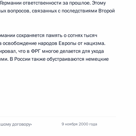
Германии ответственности за прошлое. Этому
ых вопросов, связанных с последствиями Второй
ладимира Путина
учинским
рмании сохраняется память о сотнях тысяч
а освобождение народов Европы от нацизма.
ровал, что в ФРГ многое делается для ухода
ями. В России также обустраиваются немецкие
торжественном вечере,
2
рственный Кремлевский Дворец
тречу с Министром
ло
ьшому договору»
9 ноября 2000 года