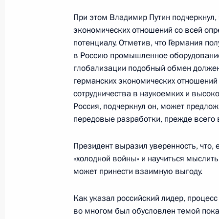
При этом Владимир Путин подчеркнул, 
экономических отношений со всей опр
Владимир Путин направил Президен
потенциалу. Отметив, что Германия пол
в Россию промышленное оборудование,
и Федеральному канцлеру республ
глобализации подобный обмен должен 
телеграмму с соболезнованиями в 
германских экономических отношений 
в Австрийских Альпах
сотрудничества в наукоемких и высок
11 ноября 2000 года, 00:00
Россия, подчеркнул он, может предло
передовые разработки, прежде всего 
Владимир Путин поздравил коллект
Президент выразил уверенность, что, 
газеты» с десятилетием издания
«холодной войны» и научиться мыслить 
может принести взаимную выгоду.
11 ноября 2000 года, 00:00
Как указал российский лидер, процесс
во многом был обусловлен темой пок
10 ноября 2000 года, пятница