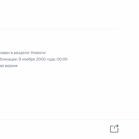
ральным директором
2
ной энергии (МАГАТЭ)
ован в разделе:
Новости
бликации:
9 ноября 2000 года, 00:00
ая версия
ента Анголы Жозе Эдуарда
вщины провозглашения
предоставлении отсрочки
ельным категориям граждан»