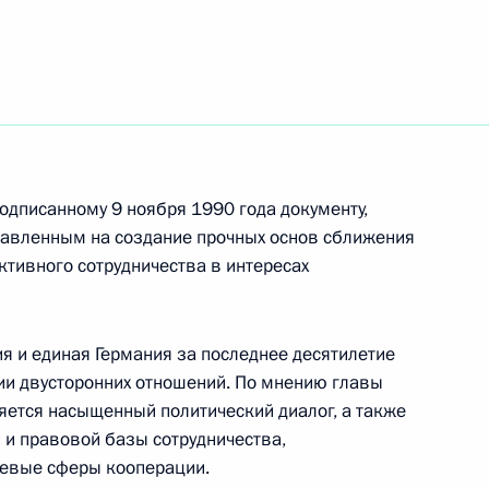
 установлении
радил высшими
одписанному 9 ноября 1990 года документу,
дан Республики Корея
равленным на создание прочных основ сближения
активного сотрудничества в интересах
я и единая Германия за последнее десятилетие
ии двусторонних отношений. По мнению главы
яется насыщенный политический диалог, а также
нами Правительства
 и правовой базы сотрудничества,
трации
евые сферы кооперации.