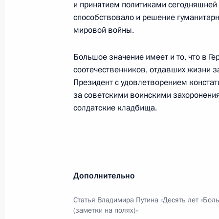
и принятием политиками сегодняшней 
способствовало и решение гуманитарн
Состоялся телефонный разговор В
мировой войны.
с Президентом Молдавии Петром Л
10 ноября 2000 года, 22:25
Большое значение имеет и то, что в Ге
соотечественников, отдавших жизни з
Президент с удовлетворением констати
за советскими воинскими захоронени
Владимир Путин принял участие в 
солдатские кладбища.
посвященном Дню милиции
10 ноября 2000 года, 18:00
Москва, Госуда
Владимир Путин провел рабочую вс
Дополнительно
внутренних дел Владимиром Рушай
Статья Владимира Путина «Десять лет «Бол
10 ноября 2000 года, 17:15
Москва, Кремль
(заметки на полях)»