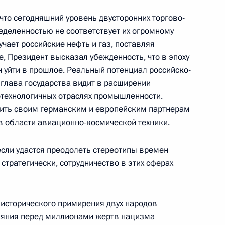
что сегодняшний уровень двусторонних торгово-
еделенностью не соответствует их огромному
ту Австрии Томасу Клестилю
учает российские нефть и газ, поставляя
 Президент высказал убежденность, что в эпоху
ики Вольфгангу Шюсселю
уйти в прошлое. Реальный потенциал российско-
связи с трагедией
глава государства видит в расширении
отехнологичных отраслях промышленности.
жить своим германским и европейским партнерам
в области авиационно-космической техники.
ив и читателей «Российской
если удастся преодолеть стереотипы времен
стратегически, сотрудничество в этих сферах
 исторического примирения двух народов
аяния перед миллионами жертв нацизма