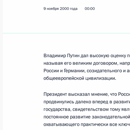
9 ноября 2000 года
Владимир Путин подписал указы об
00:00
профессиональных праздников
12 ноября 2000 года, 00:00
Владимир Путин своим указом наг
Владимир Путин дал высокую оценку п
государственными наградами граж
называя его великим договором, нап
России и Германии, созидательного и 
12 ноября 2000 года, 00:00
общеевропейской цивилизации.
Президент высказал мнение, что Росси
11 ноября 2000 года, суббота
продвинулись далеко вперед в развит
государства, свидетельством тому явл
Президент провел совещание с чле
постоянное развитие законодательной
и представителями своей Админис
охватывающего практически все ключ
11 ноября 2000 года, 12:00
Москва, Кремль