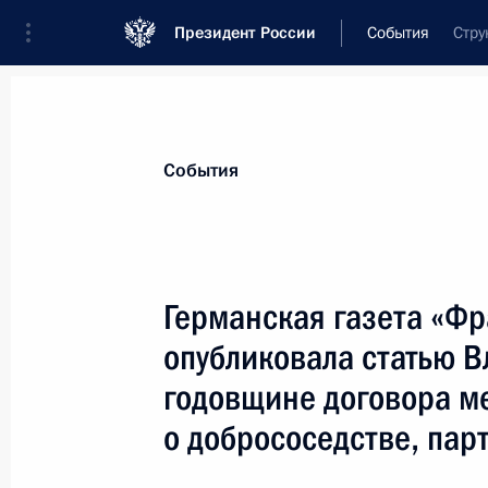
Президент России
События
Стру
Президент
Администрация
Государст
Новости
Стенограммы
Поездки
Те
События
Показа
Германская газета «Ф
опубликовала статью В
Владимир Путин поздравил актрису
Гурченко с юбилеем
годовщине договора м
12 ноября 2000 года, 00:00
о добрососедстве, пар