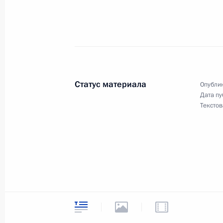
Владимир Путин встретился с гене
Международного агентства по атом
Мухаммедом аль-Барадеем
10 ноября 2000 года, 11:20
Москва, Кремль
Статус материала
Опублик
Дата пу
Текстов
Владимир Путин поздравил Презид
душ Сантуша по случаю 25-й годо
национальной независимости
10 ноября 2000 года, 00:00
Владимир Путин подписал Указ «О 
от призыва на военную службу отд