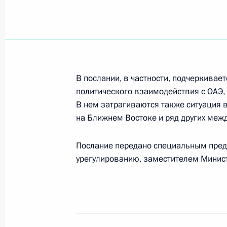
Владимир Путин поздравил Председ
Геннадия Селезнева с днем рожден
6 ноября 2000 года, 00:00
В послании, в частности, подчеркивае
политического взаимодействия с ОАЭ, 
В нем затрагиваются также ситуация 
Владимир Путин поздравил кинореж
на Ближнем Востоке и ряд других меж
с юбилеем
Послание передано специальным пред
6 ноября 2000 года, 00:00
урегулированию, заместителем Минис
5 ноября 2000 года, воскресенье
Владимир Путин через своего спец