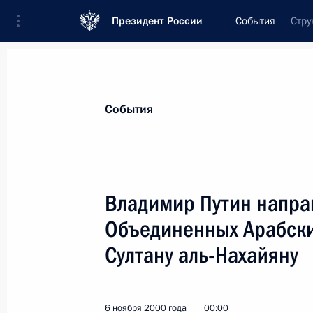
Президент России
События
Стру
Президент
Администрация
Государст
Новости
Стенограммы
Поездки
Те
События
Показа
Владимир Путин напра
Объединенных Арабски
6 ноября 2000 года, понедельник
Султану аль-Нахайяну
Владимир Путин направил послани
Арабских Эмиратов шейху Заиду бе
6 ноября 2000 года, 00:00
6 ноября 2000 года
00:00