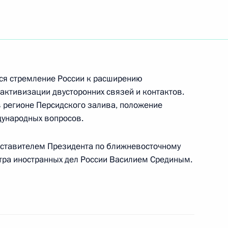
ателя Государственной Думы
ия
тся стремление России к расширению
активизации двусторонних связей и контактов.
в регионе Персидского залива, положение
иссера Аллу Сурикову
дународных вопросов.
ставителем Президента по ближневосточному
тра иностранных дел России Василием Срединым.
иального представителя