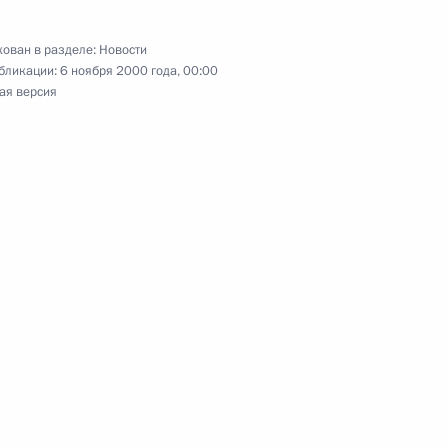
нию Василия Средина передал
и Фахду бен Абдель Азизу
ован в разделе:
Новости
бликации:
6 ноября 2000 года, 00:00
ая версия
начил Германа Грефа
ссии в Международном банке
стороннем агентстве
тречу с заместителем