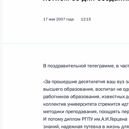
Владимир Путин провел совещание
17 мая 2007 года
12:15
21 мая 2007 года, 15:00
Москва, Кремль
Владимир Путин поздравил компози
России Владислава Казенина с 70-
21 мая 2007 года, 12:15
В поздравительной телеграмме, в част
«За прошедшие десятилетия ваш вуз з
высшего образования, воспитал не од
20 мая 2007 года, воскресенье
работников образования, известных де
Владимир Путин выразил соболезн
коллектив университета стремится ид
телеведущей Валентины Леонтьевой
методики преподавания, поощрять пер
И потому диплом РГПУ им.А.И.Герцена 
20 мая 2007 года, 15:40
знаний, надежная путевка в жизнь для