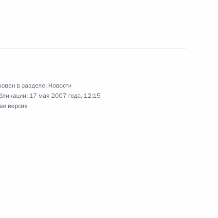
закон, касающийся
ния и предотвращения
 Россией и Белоруссией
ован в разделе:
Новости
бликации:
17 мая 2007 года, 12:15
ая версия
 в Федеральный закон
стве России с иностранными