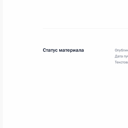
19 мая 2007 года, суббота
Президент подписал федеральный 
избежания двойного налогообложе
уклонения от уплаты налогов между
Статус материала
Опублик
19 мая 2007 года, 22:00
Дата пу
Текстов
Президент России внес изменение
«О военно-техническом сотрудниче
государствами»
19 мая 2007 года, 21:45