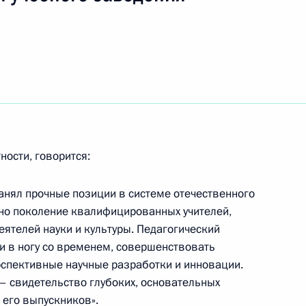
 с членами Правительства
1
тора, народного артиста
летием
ности, говорится:
анял прочные позиции в системе отечественного
но поколение квалифицированных учителей,
ятелей науки и культуры. Педагогический
ования родным и близким
ти в ногу со временем, совершенствовать
 в связи с ее кончиной
спективные научные разработки и инновации.
– свидетельство глубоких, основательных
 его выпускников».