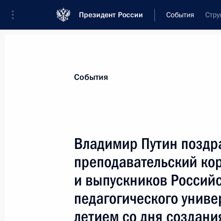
Президент России
События
Стру
Президент
Администрация
Государст
Новости
Стенограммы
Поездки
Те
События
Показа
Владимир Путин поздр
преподавательский кор
Владимир Путин направил благода
китайского города Суйфэньхэ
и выпускников Российс
21 мая 2007 года, 15:30
педагогического униве
летием со дня создани