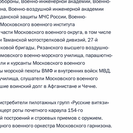
обороны, Военно-инженерной академии, Военно-
ина, Военно-воздушной инженерной академии
жданской защиты МЧС России, Военно-
 Московского военного института
части Московского военного округа, в том числе
 Таманской мотострелковой дивизий, 27-й
ъявил благодарность группе
лковой бригады, Рязанского высшего воздушно-
л и правоохранительных
имовского военно-морского училища, парашютно-
ли и курсанты Московского военного
ны морской пехоты ВМФ и внутренних войск МВД,
училища, слушатели Московского военного
шие воинский долг в Афганистане и Чечне.
ероя России летчику-
стребители пилотажных групп «Русские витязи»
нцерт роты почетного караула 154-го
й построений и строевых приемов с оружием.
ного военного оркестра Московского гарнизона.