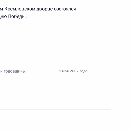
ом Кремлевском дворце состоялся
дении Государственной премии
Дню Победы.
нный парад в честь 62-й
10
ественной войне
-й годовщины
9 мая 2007 года
е Президенту Французской