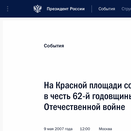
Президент России
События
Стру
Президент
Администрация
Государст
Новости
Стенограммы
Поездки
Те
События
Показа
На Красной площади с
в честь 62-й годовщин
Владимир Путин наградил артистку
орденом «За заслуги перед Отечест
Отечественной войне
10 мая 2007 года, 11:10
9 мая 2007 года
12:00
Москва