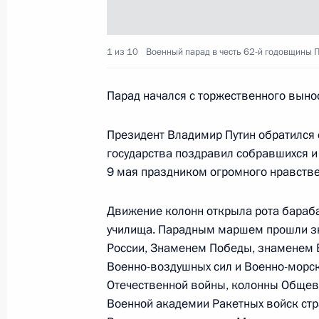
Владимир Путин подписал Указ об
1 из 10
Военный парад в честь 62-й годовщины 
Короткова от должности губернато
Парад начался с торжественного выно
10 мая 2007 года, 10:15
Президент Владимир Путин обратился с
государства поздравил собравшихся и
9 мая 2007 года, среда
9 мая праздником огромного нравств
Владимир Путин присутствовал на 
празднованию 62-й годовщины По
Движение колонн открыла рота бара
Отечественной войне
училища. Парадным маршем прошли з
России, Знаменем Победы, знаменем В
9 мая 2007 года, 21:00
Москва, Красная Пл
Военно-воздушных сил и Военно-морс
Отечественной войны, колонны Общев
Военной академии Ракетных войск стр
Россия отметила 62-ю годовщину 