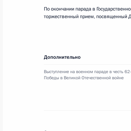
По окончании парада в Государственн
Президент подписал указ о присуж
торжественный прием, посвященный 
имени Маршала Г.К.Жукова
9 мая 2007 года, 13:30
На Красной площади состоялся вое
Дополнительно
годовщины Победы в Великой Отеч
Выступление на военном параде в честь 62
9 мая 2007 года, 12:00
Москва
Победы в Великой Отечественной войне
8 мая 2007 года, вторник
Владимир Путин направил послани
Республики Жаку Шираку