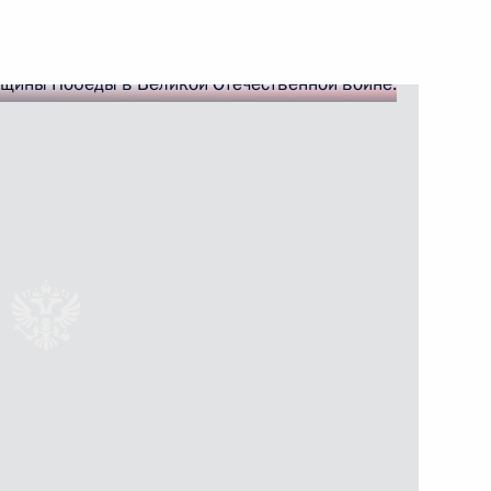
лить средства из резервного
овательных учреждений
Уральской государственной
еревалова орденом
тепени
дра Нестеренко временно
тора Амурской области