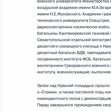
Военного университета Министерства 
Отечественной войне
воздушной академии имени Ю.А.Гагар
имени Н.Е.Жуковского, Академии гра
9 мая 2007 года, 14:23
технического университета Спецстроя,
радиоэлектроники космических войск, 
батальоны Кантемировской танковой и
Президент своим распоряжением об
Севастопольской отдельной мотостре
ветеранов войны, Вооруженных Си
десантного командного училища и Нах
органов
десантный батальон ВДВ, преподавате
пограничного института ФСБ, батальо
9 мая 2007 года, 13:50
воспитанники Суворовского военного 
института, военнослужащие, выполняв
Владимир Путин присвоил звание Г
Затем над Красной площадью прошли и
испытателю Тайгибу Толбоеву
и «Стрижи», а также состоялся плац-ко
9 мая 2007 года, 13:40
комендантского полка с демонстрацие
Парад завершился прохождением свод