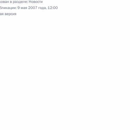
ован в разделе:
Новости
бликации:
9 мая 2007 года, 12:00
ая версия
Саркози поздравительное
на пост Президента
тречу с Председателем
ым
ы с Премьер-министром
2