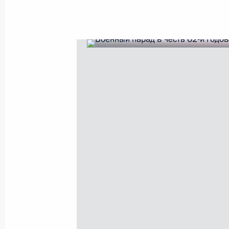
Владимир Путин распорядился выде
фонда Президента для ряда образ
10 мая 2007 года, 11:00
Владимир Путин наградил ректора 
юридической академии Виктора П
«За заслуги перед Отечеством» IV с
10 мая 2007 года, 10:50
Владимир Путин назначил Алексан
исполняющим обязанности губерна
10 мая 2007 года, 10:20