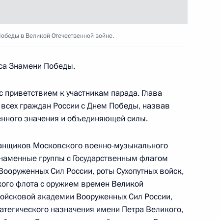
 отрешении Леонида
Победы в Великой Отечественной войне.
ра Амурской области
са Знамени Победы.
 приветствием к участникам парада. Глава
 всех граждан России с Днем Победы, назвав
енного значения и объединяющей силы.
концерте, посвященном
2
беды в Великой
банщиков Московского военно-музыкального
наменные группы с Государственным флагом
ооруженных Сил России, роты Сухопутных войск,
ощадь
кого флота с оружием времен Великой
ойсковой академии Вооруженных Сил России,
атегического назначения имени Петра Великого,
Победы в Великой
1