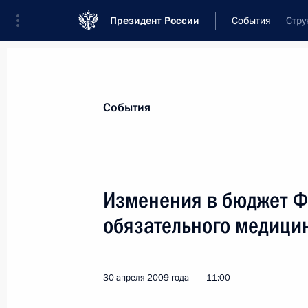
Президент России
События
Стру
Президент
Администрация
Государст
Новости
Стенограммы
Поездки
Те
События
Показа
Изменения в бюджет Ф
обязательного медици
4 мая 2009 года, понедельник
Меры по реализации закона об ос
ребёнка Дмитрий Медведев обсуди
30 апреля 2009 года
11:00
Юрием Чайкой