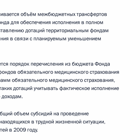
рнатором региона Виктором
ичивается объём межбюджетных трансфертов
нда для обеспечения исполнения в полном
 Горки
ставлению дотаций территориальным фондам
ания в связи с планируемым уменьшением
рокурором Юрием Чайкой
1
тся порядок перечисления из бюджета Фонда
 Горки
фондов обязательного медицинского страхования
рамм обязательного медицинского страхования,
 таких дотаций учитывать фактическое исполнение
аккредитованных
 доходам.
ровне Россия–ЕС
а
бщий объем субсидий на проведение
 находящихся в трудной жизненной ситуации,
тей в 2009 году.