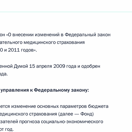
езидента в Сибирском
он «О внесении изменений в Федеральный закон
вашниным Дмитрий Медведев
ательного медицинского страхования
ситуацию в регионе
0 и 2011 годов».
 Горки
енной Думой 15 апреля 2009 года и одобрен
ода.
ом Казахстана Нурсултаном
 управления к Федеральному закону:
ется изменение основных параметров бюджета
едицинского страхования (далее — Фонд)
казателей прогноза социально-экономического
ю в Томской области
т год.
1