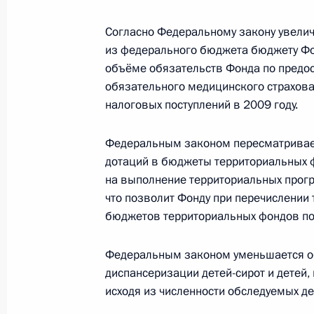
Дмитрий Медведев обсудил с губе
Крессом
Согласно Федеральному закону увел
из федерального бюджета бюджету Фо
4 мая 2009 года, 17:15
Московская область,
объёме обязательств Фонда по предо
обязательного медицинского страхов
налоговых поступлений в 2009 году.
Рабочая встреча с Генеральным п
Федеральным законом пересматривае
4 мая 2009 года, 17:00
Московская область,
дотаций в бюджеты территориальных 
на выполнение территориальных прог
что позволит Фонду при перечислении
Опубликован список журналистов, 
бюджетов территориальных фондов по
на освещение встречи на высшем у
в Хабаровске 21–22 мая 2009 год
Федеральным законом уменьшается о
4 мая 2009 года, 15:00
диспансеризации детей-сирот и детей,
исходя из численности обследуемых де