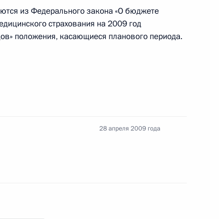
ются из Федерального закона «О бюджете
, аккредитованных
дицинского страхования на 2009 год
я, посвящённых
дов» положения, касающиеся планового периода.
беды в Великой
ссёра, профессора
 искусства (РАТИ-ГИТИС),
28 апреля 2009 года
 Хейфеца с 75-летием
су Театра киноактёра,
 Самойлову с Днём рождения