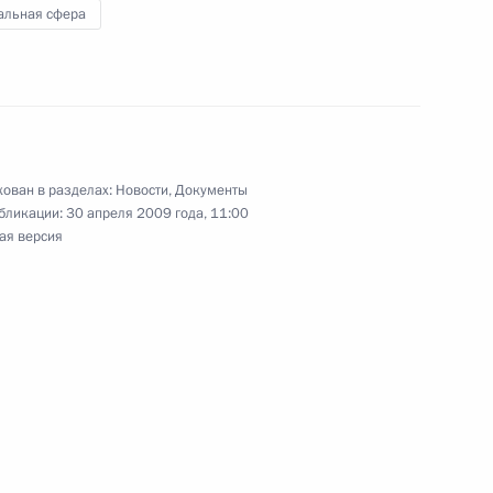
альная сфера
ордена «Родительская слава»
 слава»
ован в разделах:
Новости
,
Документы
бликации:
30 апреля 2009 года, 11:00
ая версия
сёра детского кино,
летием