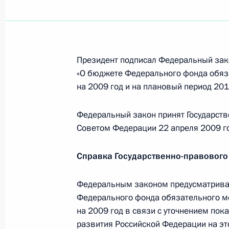
4 мая 2009 года, 20:48
С полномочным представителем Пр
Президент подписал Федеральный зак
федеральном округе Анатолием К
«О бюджете Федерального фонда обяз
обсудил социально-экономическую 
на 2009 год и на плановый период 201
4 мая 2009 года, 18:00
Московская область,
Федеральный закон принят Государств
Советом Федерации 22 апреля 2009 г
Телефонный разговор с Президент
Справка Государственно-правового
Назарбаевым
4 мая 2009 года, 17:30
Федеральным законом предусматрива
Федерального фонда обязательного м
на 2009 год в связи с уточнением по
Социально-экономическую ситуаци
развития Российской Федерации на это