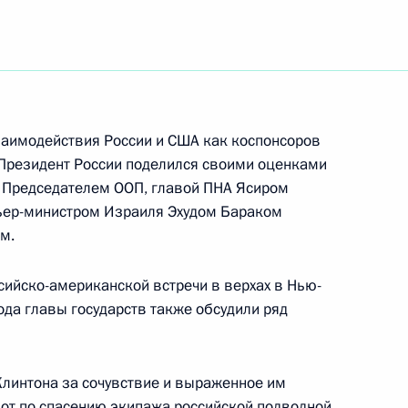
ента Соединенных Штатов
ождения
заимодействия России и США как коспонсоров
 Президент России поделился своими оценками
тив ОАО «Курганмашзавод»
с Председателем ООП, главой ПНА Ясиром
риятием первой продукции
ьер-министром Израиля Эхудом Бараком
м.
сийско-американской встречи в верхах в Нью-
ода главы государств также обсудили ряд
резидента Российской
ремьер-министром
линтона за сочувствие и выраженное им
от по спасению экипажа российской подводной