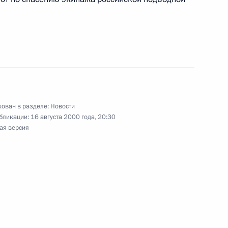
ой временной администрации
1
дыровым
ован в разделе:
Новости
бликации:
16 августа 2000 года, 20:30
ая версия
ладимира Путина
чмы
ем Олега Табакова,
Т имени Чехова