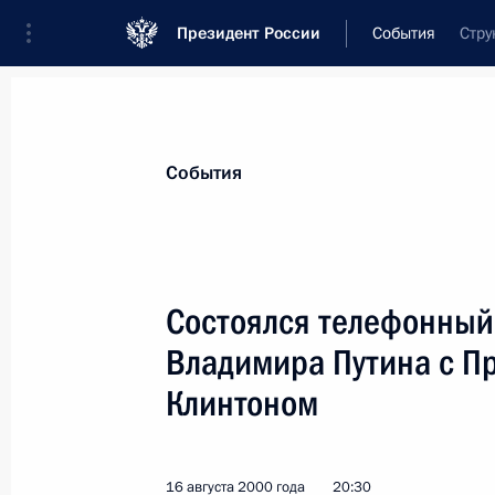
Президент России
События
Стру
Президент
Администрация
Государст
Новости
Стенограммы
Поездки
Те
События
Показа
Состоялся телефонный
Владимира Путина с П
Владимир Путин поздравил дириже
летием
Клинтоном
18 августа 2000 года, 00:00
16 августа 2000 года
20:30