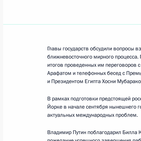
Владимир Путин поздравил Презид
Америки Билла Клинтона с днем р
18 августа 2000 года, 00:00
Главы государств обсудили вопросы в
ближневосточного мирного процесса.
Владимир Путин поздравил коллек
итогов проведенных им переговоров 
с 50-летием со дня выпуска предп
Арафатом и телефонных бесед с Прем
18 августа 2000 года, 00:00
и Президентом Египта Хосни Мубарако
В рамках подготовки предстоящей рос
17 августа 2000 года, четверг
Йорке в начале сентября нынешнего г
актуальных международных проблем.
Состоялся телефонный разговор П
Федерации Владимира Путина с П
Владимир Путин поблагодарил Билла К
Великобритании Энтони Блэром
пожелание успешного завершения раб