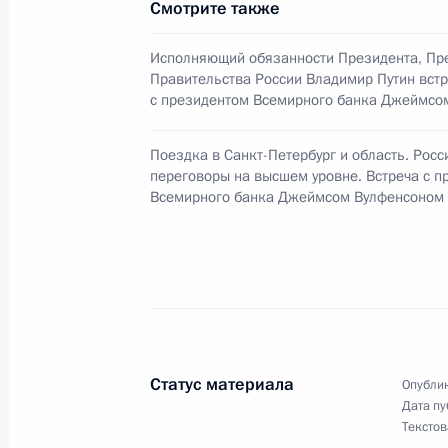
Смотрите также
Исполняющий обязанности Презид
Исполняющий обязанности Президента, Пр
направил телеграмму соболезнова
Правительства России Владимир Путин вст
с президентом Всемирного банка Джеймсо
Леониду Кучме в связи с трагедие
на угольной шахте в Краснодоне и
Поездка в Санкт-Петербург и область. Рос
человеческие жертвы
переговоры на высшем уровне. Встреча с п
12 марта 2000 года, 00:00
Всемирного банка Джеймсом Вулфенсоном
11 марта 2000 года, суббота
Исполняющий обязанности Президе
Правительства России Владимир Пу
министром Великобритании Энтон
Статус материала
Опублик
Дата пу
11 марта 2000 года, 20:10
Текстов