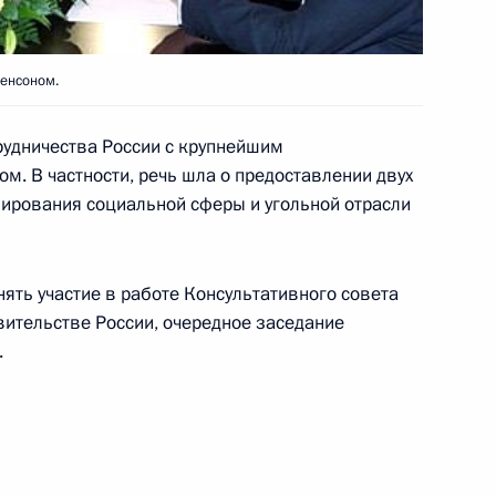
Радуева сообщил и. о.
льства Владимир Путин
и руководителями силовых
енсоном.
рудничества России с крупнейшим
вительства
. В частности, речь шла о предоставлении двух
ирования социальной сферы и угольной отрасли
ента Владимир Путин
ять участие в работе Консультативного совета
ительстве России, очередное заседание
еймс Вулфенсон продолжили
.
тивах развития
международными финансовыми
ратегических Исследований