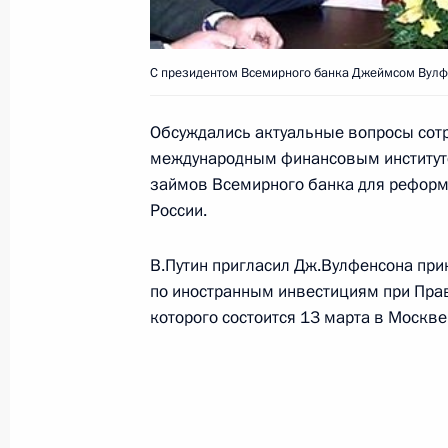
О задержании террориста Салмана 
Президента, Председатель Правите
на совещании с вице-премьерами 
С президентом Всемирного банка Джеймсом Вулф
ведомств
Обсуждались актуальные вопросы сот
13 марта 2000 года, 12:00
Москва, Дом Пра
международным финансовым институтом
займов Всемирного банка для реформ
России.
12 марта 2000 года, воскресенье
Исполняющий обязанности Презид
В.Путин пригласил Дж.Вулфенсона прин
по иностранным инвестициям при Прав
и президент Всемирного банка Дж
которого состоится 13 марта в Москве
начатую накануне беседу о перспек
сотрудничества между Россией и 
структурами
12 марта 2000 года, 00:00
Москва, Центр Ст