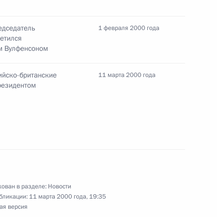
ента Владимир Путин
едседатель
1 февраля 2000 года
ния Президенту Украины
ретился
м Вулфенсоном
й, произошедшей 11 марта
 повлекшей многочисленные
сийско-британские
11 марта 2000 года
резидентом
нта, Председатель
4
тин встретился с Премьер-
и Блэром
ован в разделе:
Новости
бликации:
11 марта 2000 года, 19:35
ая версия