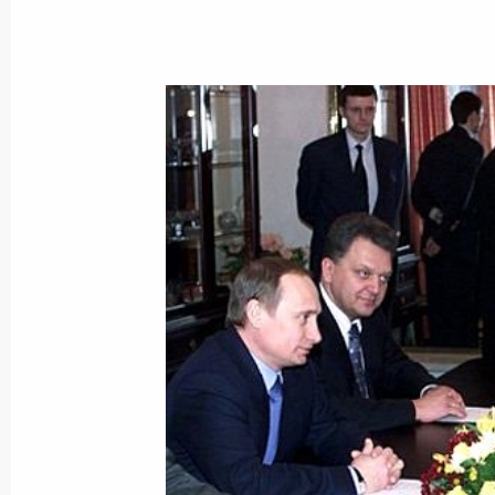
13 марта 2000 года, 20:00
Москва, Президе
Исполняющий обязанности Президе
Владимир Путин принял участие в р
совета по иностранным инвестиция
13 марта 2000 года, 18:00
Москва, Президе
Исполняющий обязанности Президе
Правительства Владимир Путин пр
с руководителями правоохранитель
13 марта 2000 года, 14:40
Москва, Кремль