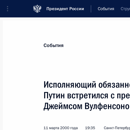
Президент России
События
Стру
Президент
Администрация
Государст
Новости
Стенограммы
Поездки
Те
События
Показа
Исполняющий обязанн
Путин встретился с пр
13 марта 2000 года, понедельник
Джеймсом Вулфенсон
Исполняющий обязанности Президе
Правительства Владимир Путин вст
деловых и банковских кругов ФРГ
11 марта 2000 года
19:35
Санкт-Петербу