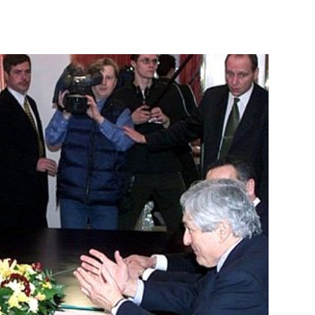
нт-Отель
нта, премьер-министр
2
аботе Консультативного
м при Правительстве России
нт-Отель
нта, Председатель
овел рабочее совещание
ных и силовых ведомств