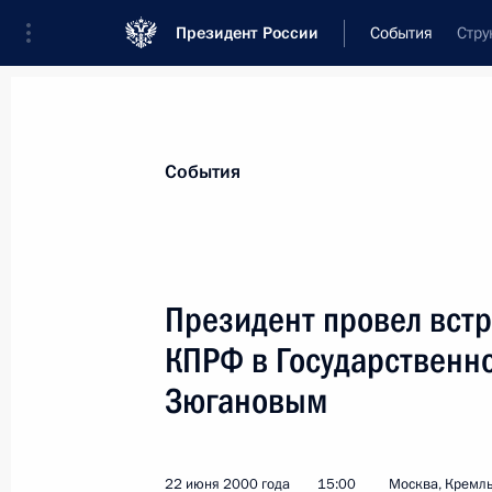
Президент России
События
Стру
Президент
Администрация
Государст
Новости
Стенограммы
Поездки
Те
События
Показа
Президент провел встр
КПРФ в Государственн
Президент направил Председателю
Геннадию Селезневу заключение н
Зюгановым
закона «О внесении изменений и 
закон «О наркотических средствах 
представленный в соответствии с 
22 июня 2000 года
15:00
Москва, Кремл