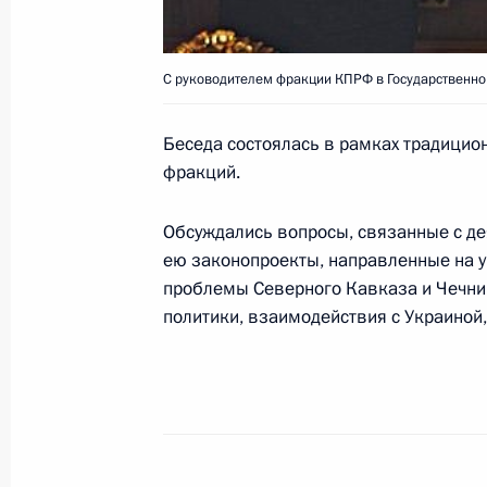
24 июня 2000 года, 00:00
С руководителем фракции КПРФ в Государственн
Президент поздравил Генриетту Ян
Беседа состоялась в рамках традицио
Московского театра юного зрителя
фракций.
искусств, с юбилеем
24 июня 2000 года, 00:00
Обсуждались вопросы, связанные с д
ею законопроекты, направленные на у
проблемы Северного Кавказа и Чечни
Президент поздравил всех выпускн
политики, взаимодействия с Украиной,
с завершением среднего образован
зрелости
24 июня 2000 года, 00:00