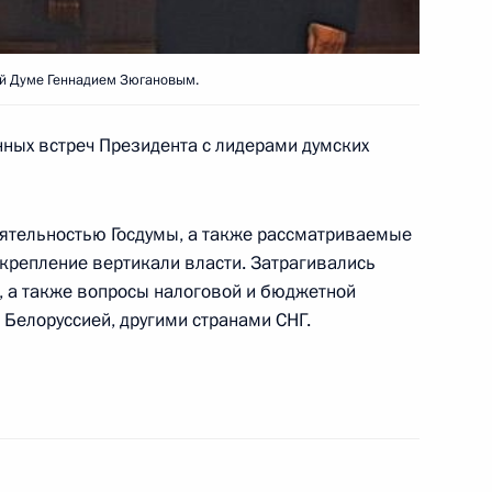
ой Думе Геннадием Зюгановым.
овскую, главного режиссера
нных встреч Президента с лидерами думских
, заслуженного деятеля
еятельностью Госдумы, а также рассматриваемые
крепление вертикали власти. Затрагивались
, а также вопросы налоговой и бюджетной
иков российских школ
 Белоруссией, другими странами СНГ.
ия и получением аттестата