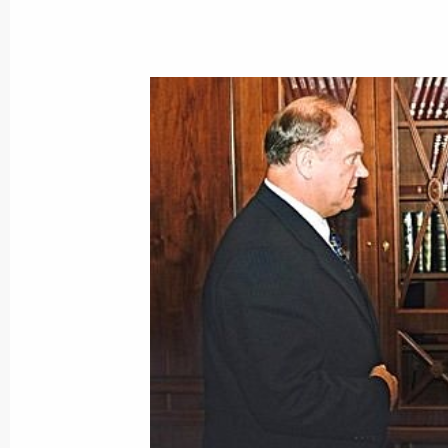
Государственной Думы от 25 мая 2
24 июня 2000 года, 00:00
Президент внес в Государственную
Договор о дружбе, добрососедстве 
Российской Федерацией и Корейск
Республикой, подписанный в г. Пхе
24 июня 2000 года, 00:00
Президент направил приветствие у
расширенного заседания Совета а
внесенных в государственный реес
в Российской Федерации