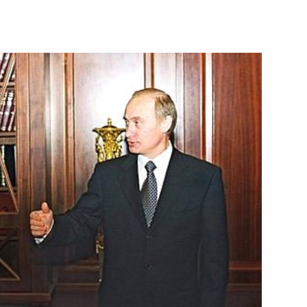
000 года
 Думу на ратификацию
и сотрудничестве между
ой Народно-Демократической
ньяне 9 февраля 2000 года
частникам и гостям
таманов казачьих обществ,
тр казачьих обществ