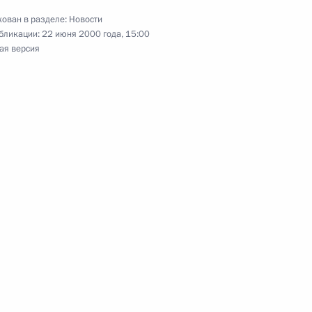
ован в разделе:
Новости
бликации:
22 июня 2000 года, 15:00
Президентом Татарстана
ая версия
 совещании, посвященном
1
обрушившегося на Татарстан
ра Путина с Министром
1
м Сингхом