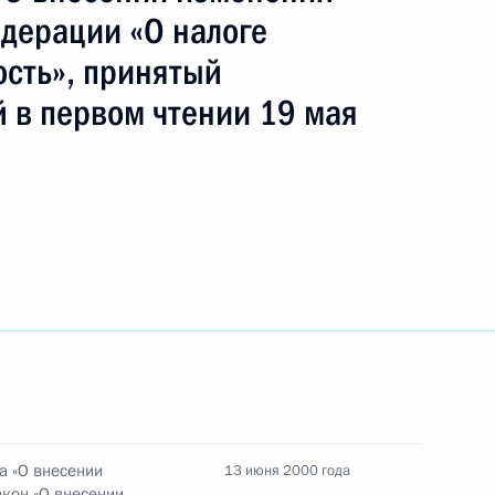
едерации «О налоге
ость», принятый
оболезнования Любови
 кончиной ее супруга
 в первом чтении 19 мая
чредительному съезду «Союза
а «О внесении
13 июня 2000 года
воры с Федеральным
кон «О внесении