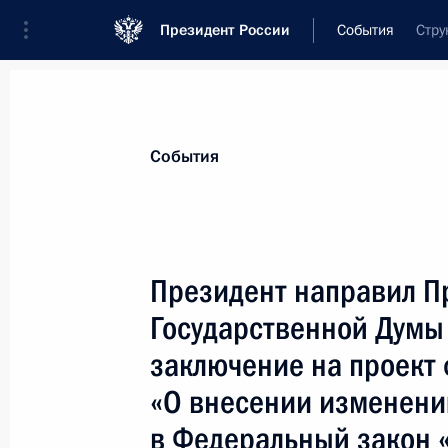
Президент России
События
Стру
Президент
Администрация
Государст
Новости
Стенограммы
Поездки
Те
События
Показа
Президент направил П
Государственной Думы
Владимир Путин направил поздрав
Международного детского центра «А
заключение на проект
центра
«О внесении изменени
16 июня 2000 года, 00:00
в Федеральный закон 