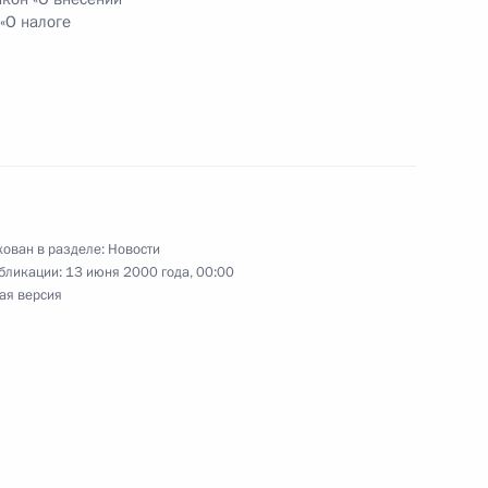
ом за рабочим ужином
«О налоге
руководством немецких
3
 и «Сименс»
лас»
ован в разделе:
Новости
бликации:
13 июня 2000 года, 00:00
ая версия
шим Канцлером ФРГ Гельмутом
1
лас»
редставителями политических
2