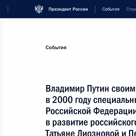
Президент России
События
Стру
Президент
Администрация
Государст
Новости
Стенограммы
Поездки
Те
События
Показа
Владимир Путин своим
в 2000 году специаль
Президент направил поздравление
Российской Федерации по случаю 
Российской Федерации
праздника
в развитие российског
14 июня 2000 года, 00:00
Татьяне Лиозновой и П