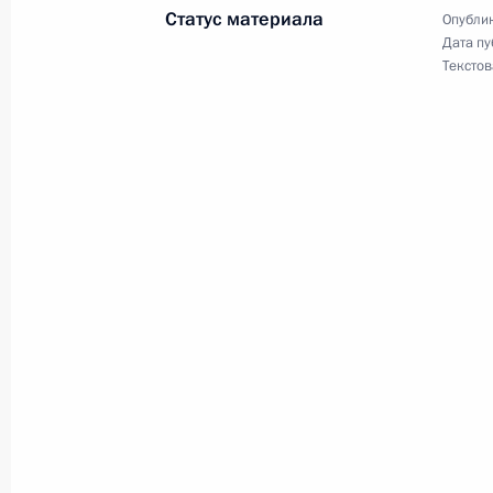
Статус материала
Опублик
Дата пу
Текстов
Владимир Путин обсудил с главой 
Чубайсом состояние и перспективы
отрасли
13 июня 2000 года, 12:30
Москва
Владимир Путин провел встречу с
Уильямом Коэном, прибывшим в Ро
Минобороны России Игоря Сергее
13 июня 2000 года, 11:30
Москва, Кремль
Владимир Путин своим распоряжени