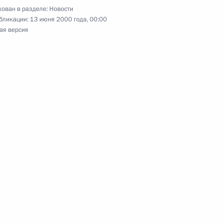
ован в разделе:
Новости
бликации:
13 июня 2000 года, 00:00
ая версия
РАО «ЕЭС» Анатолием
 развития энергетической
 Министром обороны США
ссию по приглашению главы
ва
ем присудил в 2000 году