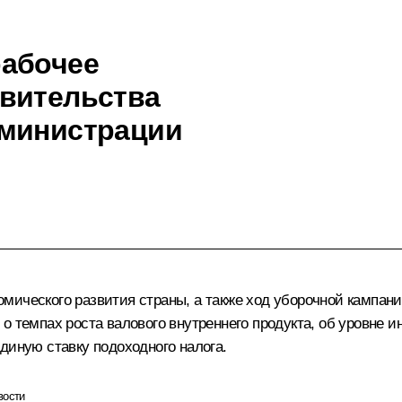
рабочее
авительства
дминистрации
мического развития страны, а также ход уборочной кампан
 о темпах роста валового внутреннего продукта, об уровне
диную ставку подоходного налога.
вости