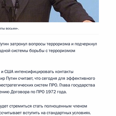
р в городе Гусикава
1
ппы восьми».
утин затронул вопросы терроризма и подчеркнул
одной системы борьбы с терроризмом
мьер-министром Канады
1
и и США интенсифицировать контакты
р Путин считает, что сегодня для эффективного
нестратегических систем ПРО. Глава государства
ению Договора по ПРО 1972 года.
р-министром Японии Ёсиро
1
ннего сотрудничества
будет стремиться стать полноценным членом
считывает вступить на стандартных условиях.