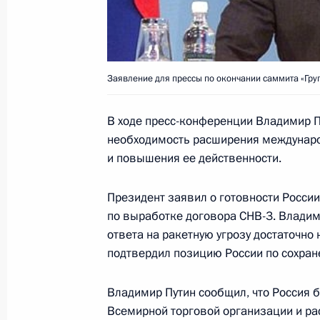
23 июля 2000 года, воскресенье
Президент посетил спортивный цент
Заявление для прессы по окончании саммита «Гру
23 июля 2000 года, 12:35
Япония, Окинава
В ходе пресс-конференции Владимир П
необходимость расширения междунар
Владимир Путин встретился с Пре
и повышения ее действенности.
Жаном Кретьеном
23 июля 2000 года, 11:40
Япония, Окинава
Президент заявил о готовности Росси
по выработке договора СНВ-3. Владими
ответа на ракетную угрозу достаточно 
подтвердил позицию России по сохран
Владимир Путин обсудил с Премье
Мори актуальные вопросы двусторо
Владимир Путин сообщил, что Россия 
23 июля 2000 года, 09:50
Япония, Окинава
Всемирной торговой организации и рас