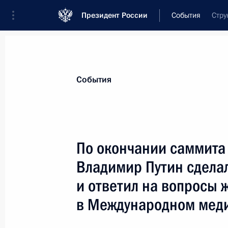
Президент России
События
Стру
Президент
Администрация
Государст
Новости
Стенограммы
Поездки
Те
События
Показа
По окончании саммита
Владимир Путин сдела
Владимир Путин встретился с выс
присвоения им воинских званий и
и ответил на вопросы 
должности
в Международном мед
25 июля 2000 года, 11:50
Москва, Кремль