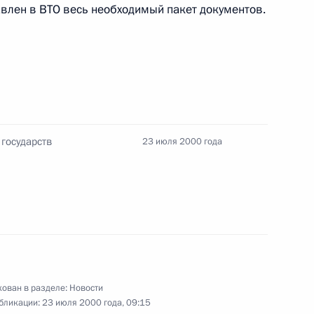
влен в ВТО весь необходимый пакет документов.
осьмерки» Владимир Путин
1
етил на вопросы журналистов
 государств
23 июля 2000 года
седателем Совета министров
1
Группы восьми» приняли
ован в разделе:
Новости
японском острове Окинава
бликации:
23 июля 2000 года, 09:15