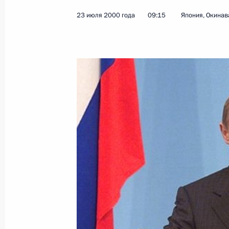
23 июля 2000 года
09:15
Япония, Окинав
Владимир Путин направил Председ
Егору Строеву послание с предлож
российского контингента в миротв
многонациональных сил по стабил
и Герцеговине
25 июля 2000 года, 00:00
24 июля 2000 года, понедельник
Владимир Путин провел совещание
экономического развития Камчатс
24 июля 2000 года, 06:15
Петропавловск-К