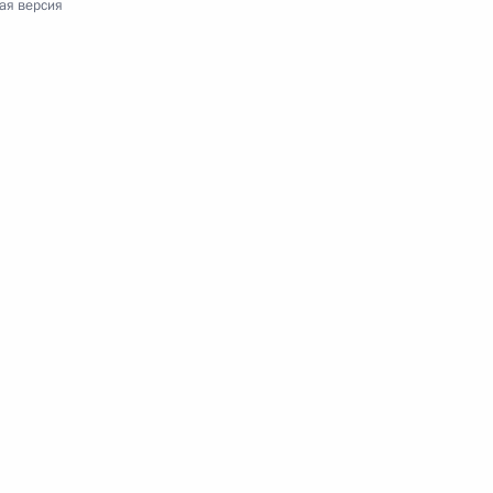
ая версия
ме от имени Премьер-
1
ь глав государств
ателем Европейской Комиссии
1
сотрудничества России