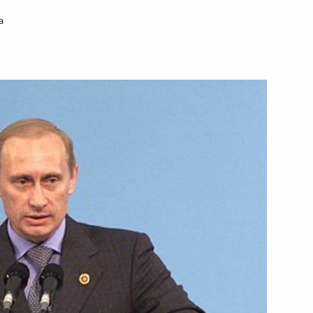
а
ателю Совета Федерации
ением об использовании
орческой операции
изации в Боснии
 по вопросам социально-
2
кой области
амчатский