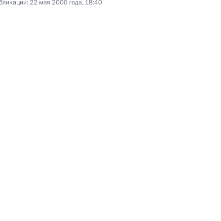
бликации:
22 мая 2000 года, 18:40
частникам и гостям
менности и культуры
губернатору Санкт-
вязи с его вступлением