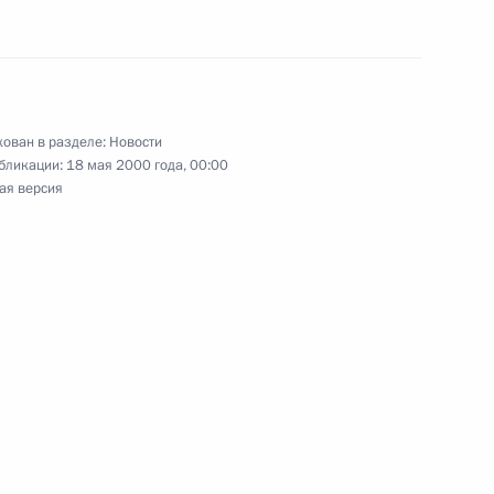
е почетного доктора права
2
иверситета имени Махтумкули
ован в разделе:
Новости
бликации:
18 мая 2000 года, 00:00
ов дали совместную пресс-
ая версия
 визитом Туркменистан
8
воры с Президентом
4