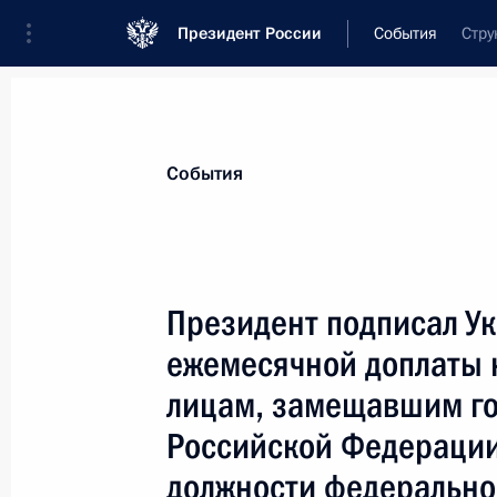
Президент России
События
Стру
Президент
Администрация
Государст
Новости
Стенограммы
Поездки
Те
События
Показа
Президент подписал Ук
ежемесячной доплаты 
20 мая 2000 года, суббота
лицам, замещавшим го
Владимир и Людмила Путины позд
Российской Федерации
Великобритании Энтони Блэра и ег
сына
должности федерально