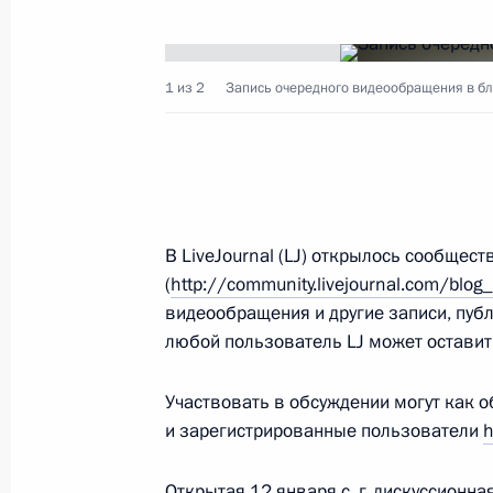
Распоряжение о присуждении грант
1 из 2
Запись очередного видеообращения в бл
поддержки творческих проектов о
в области культуры и искусства
27 апреля 2009 года, 14:20
В LiveJournal (LJ) открылось сообщест
Дмитрий Медведев поздравил перв
(
http://community.livejournal.com/blo
в истории советского спорта по лёг
видеообращения и другие записи, пу
Пономарёву (Ромашкову) с юбилее
любой пользователь LJ может оставит
27 апреля 2009 года, 11:00
Участвовать в обсуждении могут как о
и зарегистрированные пользователи
h
26 апреля 2009 года, воскресенье
Открытая 12 января с. г. дискуссион