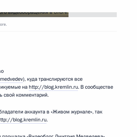
ов Президента России для
оге.
бщенационального значения
во
ую олимпийскую чемпионку
g_medvedev
), куда транслируются все
кой атлетике Нину
бликуемые на
http://blog.kremlin.ru
. В сообществе
м
ь свой комментарий.
бладатели аккаунта в «Живом журнале», так
ttp://blog.kremlin.ru
.
ная площадка «Видеоблог Дмитрия Медведева»