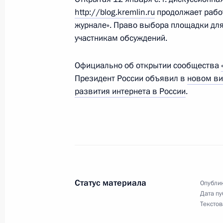
Дмитрий Медведев поздравил дире
http://blog.kremlin.ru
продолжает рабо
Российской академии наук Алексея
журнале». Право выбора площадки дл
участникам обсуждений.
26 апреля 2009 года, 11:00
Официально об открытии сообщества
Президент России объявил в
новом ви
24 апреля 2009 года, пятница
развития интернета в России
.
Распоряжение о выделении денежны
фонда Президента
24 апреля 2009 года, 19:40
Кадровые изменения в Министерств
Статус материала
Опублик
Дата пу
24 апреля 2009 года, 17:00
Текстов