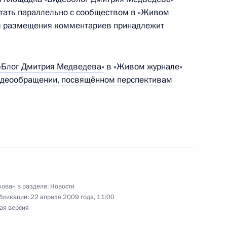
ктора Института Африки
тать параллельно с сообществом в «Живом
 Васильева с 70-летием
я размещения комментариев принадлежит
«Блог Дмитрия Медведева»
в «Живом журнале»
деообращении, посвящённом перспективам
х средств из резервного
е внутренних дел
ован в разделе:
Новости
бликации:
22 апреля 2009 года, 11:00
ая версия