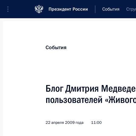
Президент России
События
Стру
Президент
Администрация
Государст
Новости
Стенограммы
Поездки
Те
События
Показа
Блог Дмитрия Медведе
пользователей «Живог
Перечень поручений по итогам встр
и правительств стран – членов «Гру
2 апреля 2009 года
22 апреля 2009 года
11:00
27 апреля 2009 года, 14:30