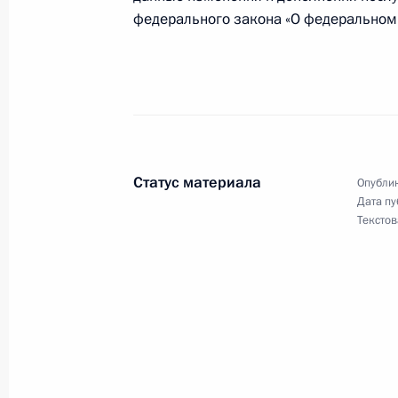
федерального закона «О федеральном 
9 мая 2000 года, вторник
В Государственном Кремлевском Дв
торжественный прием в ознаменов
в Великой Отечественной войне
Статус материала
Опублик
9 мая 2000 года, 12:30
Москва, Кремль
Дата пу
Текстов
На Красной площади прошел парад
годовщине Победы в Великой Отеч
9 мая 2000 года, 10:30
Москва