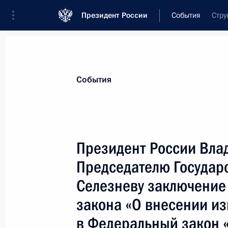
Президент России
События
Стру
Президент
Администрация
Государст
Новости
Стенограммы
Поездки
Те
События
Показа
Президент России Вла
Председателю Государ
Владимир Путин направил приветст
Российского экономического фору
Селезневу заключение
11 мая 2000 года, 00:00
закона «О внесении и
в Федеральный закон 