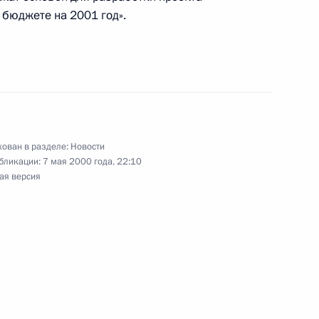
бюджете на 2001 год».
орце состоялся
1
ание 55-й годовщины Победы
ован в разделе:
Новости
бликации:
7 мая 2000 года, 22:10
ая версия
, посвященный 55-й
5
8м
ественной войне