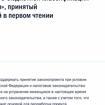
», принятый
 в первом чтении
 с исполняющим обязанности
вым
Михаила Касьянова на пост
оддержать принятие законопроекта при условии
ской Федерации и налоговое законодательство
 поздравил Президента
ых на устранение имеющихся в настоящее время
ара Алиева с днем рождения
о законодательства, а также с учетом того, что
жат основой для разработки проекта