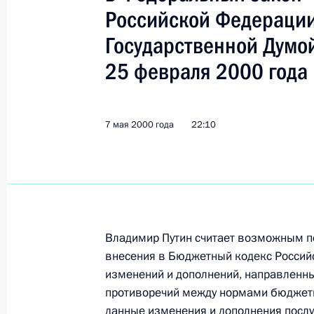
Российской Федерации
10 мая 2000 года, среда
Государственной Думой
Президент провел рабочую встречу
25 февраля 2000 года
Министра обороны Игорем Сергее
10 мая 2000 года, 17:00
Москва
7 мая 2000 года
22:10
Президент предложил кандидатуру 
Председателя Правительства
10 мая 2000 года, 14:40
Владимир Путин считает возможным п
внесения в Бюджетный кодекс Россий
Президент России Владимир Путин
изменений и дополнений, направленн
Азербайджанской Республики Гейд
противоречий между нормами бюджетног
данные изменения и дополнения послу
10 мая 2000 года, 00:00