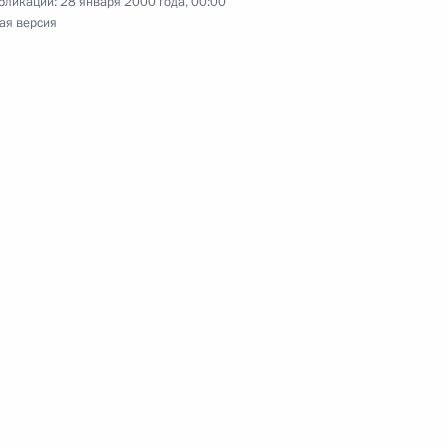
бликации:
28 января 2000 года, 00:00
ая версия
нта России Владимир Путин
 Президента Узбекистана
я
нта России Владимир Путин
я Президенту и Премьер-
етия установления
 двумя странами
нта России Владимир Путин