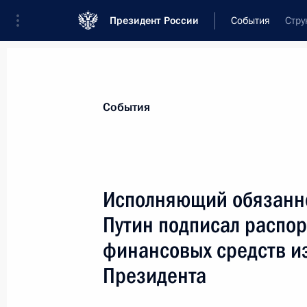
Президент России
События
Стру
Президент
Администрация
Государст
Новости
Стенограммы
Поездки
Те
События
Показа
Исполняющий обязанн
Путин подписал распо
Исполняющий обязанности Презид
поздравил двукратного олимпийско
финансовых средств и
мастера спорта Николая Круглова 
Президента
31 января 2000 года, 00:00