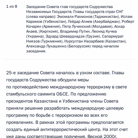
1 из 8
Заседание Совета глав государств Содружества
Независимых Государств. Главы государств стран СНГ
(слева направо): Эмомали Рахмонов (Таджикистан), Ислам
Каримов (Узбекистан), Гейдар Алиев (Азербайджан), Роберт
Кочарян (Армения), Петр Лучинский (Молдавия), Аскар
Акаев, (Киргизия), Владимир Путин, Леонид Кучма
(Украина), Эдуард Шеварднадзе (Грузия), Сапармурат
Ниязов (Туркмения), Нурсултан Назарбаев (Казахстан),
Александр Лукашенко (Белоруссия) перед началом
заседания.
25-е заседание Совета началось в узком составе. Главы
государств Содружества обсудили меры
по противодействию международному терроризму в свете
стамбульского саммита ОБСЕ. По предложению
президентов Казахстана и Узбекистана члены Совета
приняли решение разработать международную целевую
программу по борьбе с терроризмом во всех его
проявлениях. В рамках этой программы предполагается
создать единый антитеррористический центр. На этот счет
уже даны соответствующие поручения. Весной 2000г.