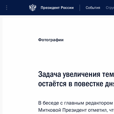
Президент России
События
Стру
Президент
Администрация
Государст
Новости
Стенограммы
Поездки
Те
Фотографии
Показа
Задача увеличения тем
остаётся в повестке дн
Дмитрий Медведев поздравил кино
артиста РСФСР Вадима Юсова с 80
20 апреля 2009 года, 11:00
В беседе с главным редакторо
Митковой Президент отметил, ч