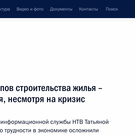
ктура
Видео и фото
Документы
Контакты
Поиск
венный Совет
Совет Безопасности
Комиссии и советы
леграммы
Сведения о Президенте
апрель, 2009
ть следующие материалы
пов строительства жилья –
я, несмотря на кризис
оператора, народного
-летием
м информационной службы НТВ Татьяной
то трудности в экономике осложнили