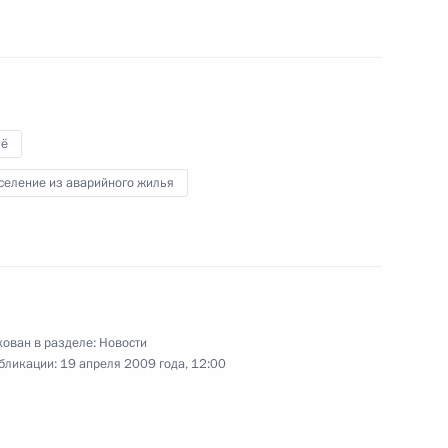
ым Воскресением
ославных христиан
3
ё
ем
селение из аварийного жилья
ва 23 апреля Россию
ован в разделе:
Новости
ент Армении Серж Саргсян
бликации:
19 апреля 2009 года, 12:00