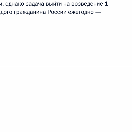
, однако задача выйти на возведение 1
ждого гражданина России ежегодно —
ьства жилья – остаётся
1
ественного руководителя
ной академической
ерия Полянского с 60-
иарха Московского и всея