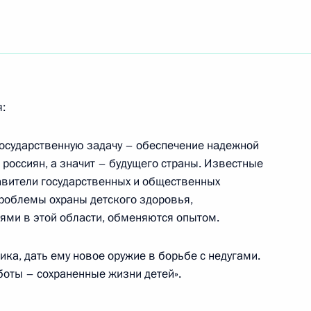
осударства Владимир Путин
кой академии наук Юрием
я:
осударственную задачу – обеспечение надежной
россиян, а значит – будущего страны. Известные
нта Владимир Путин провел
авители государственных и общественных
телем Председателя
роблемы охраны детского здоровья,
нсов Михаилом Касьяновым
ями в этой области, обменяются опытом.
авительства
ка, дать ему новое оружие в борьбе с недугами.
боты – сохраненные жизни детей».
ента Владимир Путин