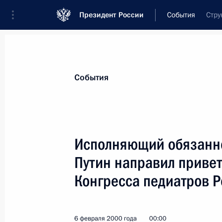
Президент России
События
Стру
Президент
Администрация
Государст
Новости
Стенограммы
Поездки
Те
События
Показа
Исполняющий обязанн
Путин направил привет
7 февраля 2000 года, понедельник
Конгресса педиатров 
Исполняющий обязанности Президе
Правительства Владимир Путин дал
7 февраля 2000 года, 23:00
6 февраля 2000 года
00:00