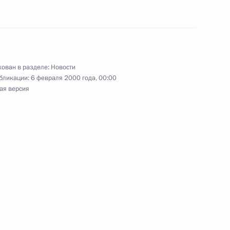
ей Клебановым
авительства
ован в разделе:
Новости
нта, Председатель
бликации:
6 февраля 2000 года, 00:00
овел совещание с членами
ая версия
авительства
ента Владимир Путин своим
циалистической Республики