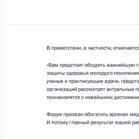
Исполняющий обязанности главы г
встретился с президентом Российс
Осиповым
В приветствии, в частности, отмечаетс
7 февраля 2000 года, 16:15
Москва, Кремль
«Вам предстоит обсудить важнейшую г
защиты здоровья молодого поколения 
Исполняющий обязанности Президе
ученые и практикующие врачи, предст
рабочую встречу с Первым замести
организаций рассмотрят актуальные п
Правительства – Министром фина
познакомятся с новейшими достижени
7 февраля 2000 года, 13:30
Москва, Дом Пр
Форум призван обогатить арсенал меди
И потому главный результат вашей ра
Исполняющий обязанности Презид