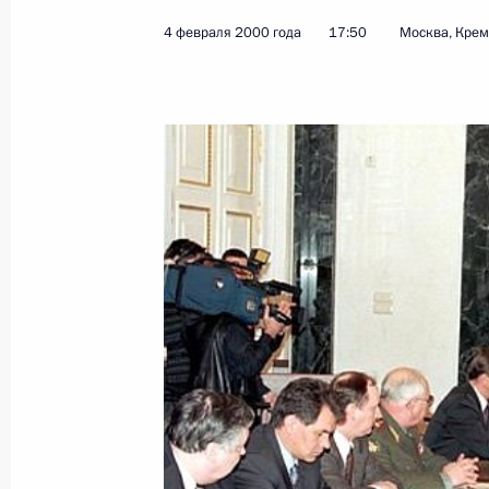
4 февраля 2000 года
17:50
Москва, Кре
Исполняющий обязанности главы г
встретился с президентом Российс
Осиповым
7 февраля 2000 года, 16:15
Москва, Кремль
Исполняющий обязанности Президе
рабочую встречу с Первым замести
Правительства – Министром фина
7 февраля 2000 года, 13:30
Москва, Дом Пр
Исполняющий обязанности Презид