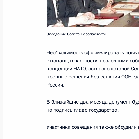
встретился с вице-премьером Иль
7 февраля 2000 года, 13:00
Москва, Дом Пр
Заседание Совета Безопасности.
Исполняющий обязанности Президе
Правительства Владимир Путин пр
Необходимость сформулировать новые
кабинета министров
вызвана, в частности, последними со
концепции НАТО, согласно которой Се
7 февраля 2000 года, 12:00
Москва, Дом Пр
военные решения без санкции ООН, за
России.
Исполняющий обязанности Презид
В ближайшие два месяца документ буд
указом наградил руководителей Со
на подпись главе государства.
Вьетнам
Участники совещания также обсудили 
7 февраля 2000 года, 00:00