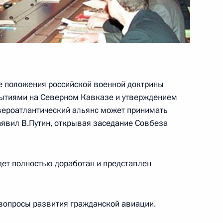
ей Клебановым
авительства
нта, Председатель
овел совещание с членами
 положения российской военной доктрины
бытиями на Северном Кавказе и утверждением
вероатлантический альянс может принимать
авительства
явил В.Путин, открывая заседание Совбеза
ента Владимир Путин своим
ет полностью доработан и представлен
циалистической Республики
вопросы развития гражданской авиации.