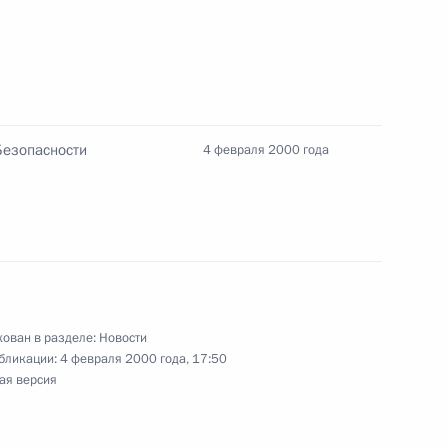
нта Владимир Путин объявил
ждению Грозного
Безопасности
4 февраля 2000 года
ента Владимир Путин
I Конгресса педиатров
ован в разделе:
Новости
бликации:
4 февраля 2000 года, 17:50
ая версия
ента Владимир Путин