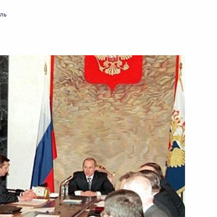
мль
осударства Владимир Путин
кой академии наук Юрием
нта Владимир Путин провел
телем Председателя
нсов Михаилом Касьяновым
авительства
ента Владимир Путин