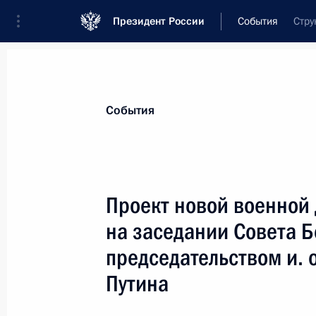
Президент России
События
Стру
Президент
Администрация
Государст
Новости
Стенограммы
Поездки
Те
События
Показа
Проект новой военной
на заседании Совета Б
7 февраля 2000 года, понедельник
председательством и. 
Исполняющий обязанности Президе
Путина
Правительства Владимир Путин дал
7 февраля 2000 года, 23:00