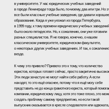
в университете. У нас юридических учебных заведений
в городе Ленинграде тогда было, по‑моему, два или три. Но э
все были классные учебные заведения, где давали хороше
образование. Когда я уже уезжал из города Петербурга,
в 1999 году, к тому времени юридических учебных заведени
было около пятидесяти. Но, к сожалению, они уже готовили
разных специалистов. Я не говорю, конечно, о нашем
классическом университете, юридическом факультете,
о некоторых других учебных заведениях. И так, к сожалению
везде.
К чему это привело? Привело это к тому, что количество
юристов, которых готовят сейчас, просто закритично высоко
Эти люди зачастую не могут найти себе работу. А если
находят, то это ещё опаснее, потому что я ещё могу себе
представить не до конца грамотного юриста, который помога
компании, юридическому лицу, хотя это тоже плохо, это мож
создать проблему самому предприятию, но если такой
выпускник оказывается в кресле следователя или адвоката,