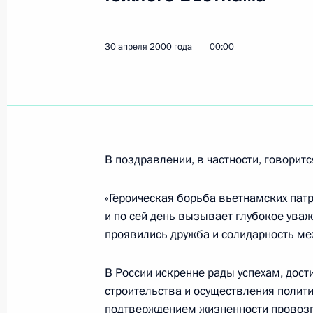
5 мая 2000 года, 00:00
30 апреля 2000 года
00:00
Исполняющий обязанности Президе
подписал Указ «О мерах по выпол
Безопасности ООН 1267 от 15 окт
5 мая 2000 года, 00:00
В поздравлении, в частности, говоритс
«Героическая борьба вьетнамских пат
4 мая 2000 года, четверг
и по сей день вызывает глубокое уваж
проявились дружба и солидарность ме
Владимир Путин подписал Указ «О
пенсионерам – гражданам Российс
В России искренне рады успехам, дос
проживающим в Латвийской Респуб
строительства и осуществления поли
и Эстонской Республике, в связи с
подтверждением жизненности провоз
годовщины Победы в Великой Отеч