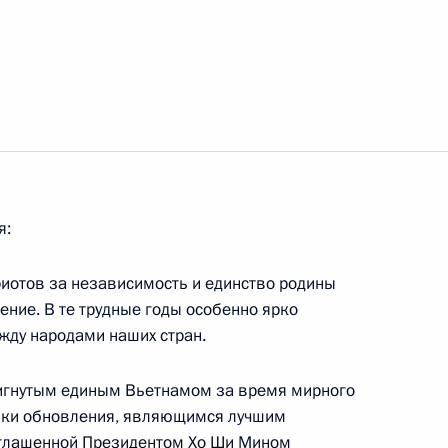
нта России Владимир Путин
нению резолюции Совета
ября 1999 года»
я:
риотов за независимость и единство родины
ение. В те трудные годы особенно ярко
жду народами наших стран.
 единовременной выплате
кой Федерации, постоянно
тигнутым единым Вьетнамом за время мирного
лике, Литовской Республике
тики обновления, являющимся лучшим
 празднованием 55-й
глашенной Президентом Хо Ши Мином
ественной войне 1941–