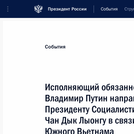
Президент России
События
Стру
Президент
Администрация
Государст
Новости
Стенограммы
Поездки
Те
События
Показа
Исполняющий обязанно
Владимир Путин напра
Исполняющий обязанности Президе
подписал распоряжение, в соответ
Президенту Социалист
заслуги в развитии киноискусства и
Чан Дык Лыонгу в связ
творческой деятельности объявляе
Южного Вьетнама
кинорежиссеру Эльдару Рязанову