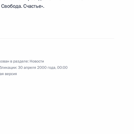
Свобода. Счастье».
нта России Владимир Путин
атификации Договора между
енными Штатами Америки
ован в разделе:
Новости
бликации:
30 апреля 2000 года, 00:00
ичении стратегических
ая версия
ятый Государственной Думой
й Советом Федерации
о ратификации ряда