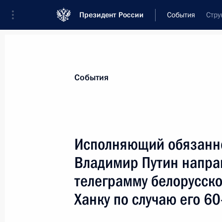
Президент России
События
Стру
Президент
Администрация
Государст
Новости
Стенограммы
Поездки
Те
События
Показа
Исполняющий обязанно
Владимир Путин напра
Исполняющий обязанности Президе
принял участие в совещании руков
телеграмму белорусско
19 апреля 2000 года, 14:40
Москва
Ханку по случаю его 60