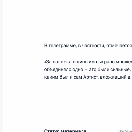
Исполняющий обязанности Презид
направил письмо Председателю Со
Строеву с предложением об освоб
от должности Генерального проку
в соответствии с пунктом «е» стать
В телеграмме, в частности, отмечается
Федерации
19 апреля 2000 года, 00:00
«За полвека в кино им сыграно множес
объединяло одно – это были сильные, 
каким был и сам Артист, вложивший в 
Исполняющий обязанности Презид
направил приветствие участникам 
новая реальность – новые возможн
19 апреля 2000 года, 00:00
Статус материала
Опублик