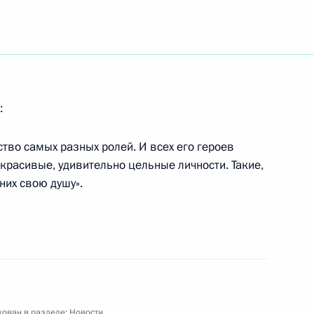
ента Владимир Путин
вета Федерации Егору
ождении Ю.И.Скуратова
рора Российской Федерации
и 83 Конституции Российской
:
тво самых разных ролей. И всех его героев
красивые, удивительно цельные личности. Такие,
них свою душу».
ента Владимир Путин
конференции «Россия-2000:
ости», проходящей в Лондоне
ован в разделе:
Новости