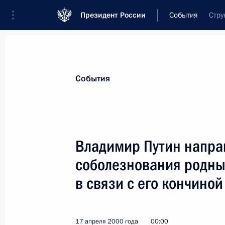
Президент России
События
Стру
Президент
Администрация
Государст
Новости
Стенограммы
Поездки
Те
События
Показа
Владимир Путин напра
соболезнования родны
Владимир Путин встретился с Перв
Председателя Правительства Миха
в связи с его кончиной
19 апреля 2000 года, 13:20
Москва, Кремль
17 апреля 2000 года
00:00