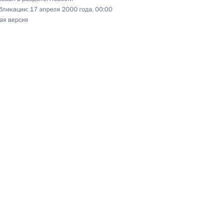
бликации:
17 апреля 2000 года, 00:00
ая версия
нта России Владимир Путин
4
а
нта России Владимир Путин
4
 посетили Севастополь
ина и Президента Украины
2