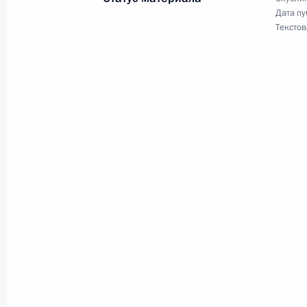
Дата пу
18 апреля 2000 года, вторник
Текстов
Исполняющий обязанности Президе
посетил штаб Черноморского флот
18 апреля 2000 года, 20:30
Севастополь
Исполняющий обязанности Президе
и Президент Украины Леонид Кучма
18 апреля 2000 года, 19:15
Крым
Состоялась встреча Владимира Пут
Леонида Кучмы
18 апреля 2000 года, 13:40
Киев