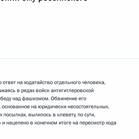
нта России Владимир Путин
ателем правления Пенсионного
нта России Владимир Путин
ждения
о ответ на ходатайство отдельного человека,
ражаясь в рядах войск антигитлеровской
обеду над фашизмом. Обвинение его
, основанное на юридически несостоятельных,
нта России Владимир Путин
посылках, вылилось в клевету, по сути,
йского автономного округа
и нацелено в конечном итоге на пересмотр хода
е с переизбранием на этот