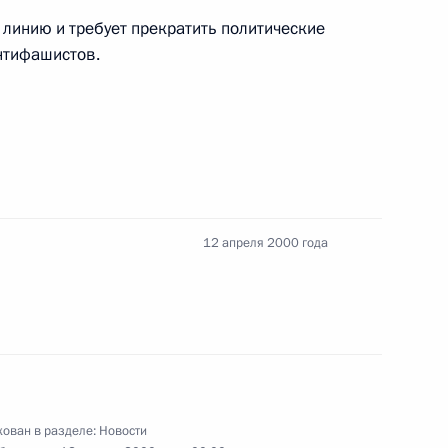
 линию и требует прекратить политические
нтифашистов.
тречу с заместителем
нтиной Матвиенко
12 апреля 2000 года
нта России Владимир Путин
 Министром экономики
ован в разделе:
Новости