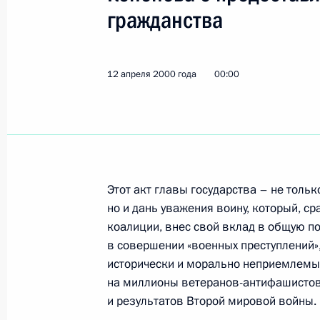
гражданства
Исполняющий обязанности Президе
провел рабочую встречу с председ
фонда Михаилом Зурабовым
12 апреля 2000 года
00:00
15 апреля 2000 года, 12:30
Исполняющий обязанности Президе
поздравил Аллу Пугачеву с днем ро
Этот акт главы государства – не тольк
15 апреля 2000 года, 00:00
но и дань уважения воину, который, с
коалиции, внес свой вклад в общую п
в совершении «военных преступлений»
Исполняющий обязанности Президе
исторически и морально неприемлемых 
направил губернатору Ханты-Манси
на миллионы ветеранов-антифашистов 
Александру Филипенко поздравлени
и результатов Второй мировой войны.
пост