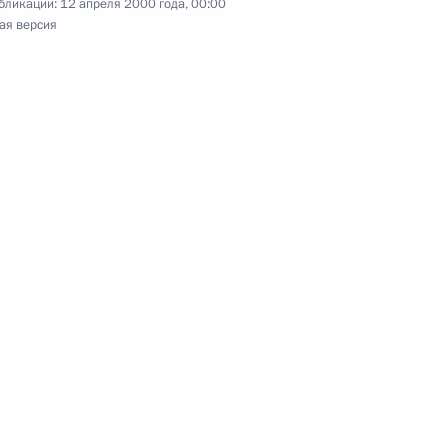
бликации:
12 апреля 2000 года, 00:00
ая версия
заседании Государственной
2
о ратификации Договора
м сокращении и ограничении
ружений (СНВ-2), а также
ежду СССР и США
кетной обороны от 26 мая
рственная Дума
нта России Владимир Путин
й области Юрия Евдокимова
ст