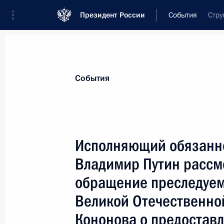
Президент России
События
Стру
Президент
Администрация
Государст
Новости
Стенограммы
Поездки
Те
События
Показа
Исполняющий обязанно
Владимир Путин рассм
Состоялась пресс-конференция ис
Президента России Владимира Пут
обращение преследуем
15 апреля 2000 года, 14:30
Великой Отечественно
Кононова о предоставл