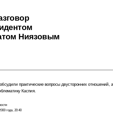
азговор
зидентом
атом Ниязовым
обсудили практические вопросы двусторонних отношений, 
облематику Каспия.
вости
2000 года, 20:40