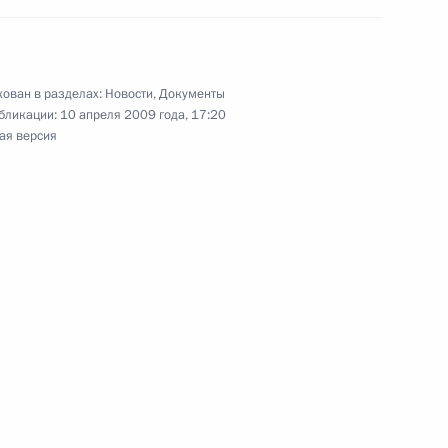
тников и ветеранов ракетно-
ован в разделах:
Новости
,
Документы
бликации:
10 апреля 2009 года, 17:20
офессиональным праздником –
ая версия
О днях воинской славы