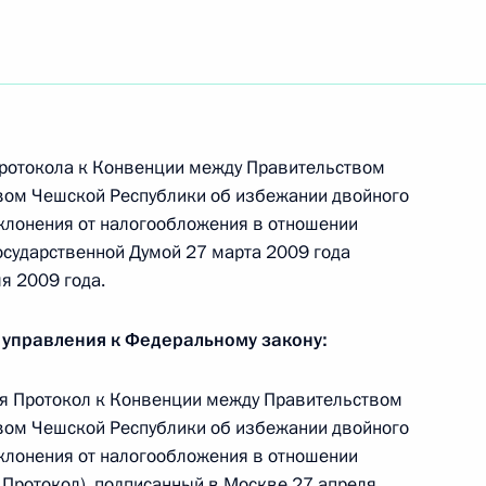
пенсионной системы
1
сть, Горки
ротокола к Конвенции между Правительством
вом Чешской Республики об избежании двойного
клонения от налогообложения в отношении
езидентом Российского союза
1
Государственной Думой 27 марта 2009 года
лей (РСПП) Александром
я 2009 года.
 управления к Федеральному закону:
я Протокол к Конвенции между Правительством
вом Чешской Республики об избежании двойного
го союза промышленников
1
клонения от налогообложения в отношении
 Шохиным
 Протокол), подписанный в Москве 27 апреля