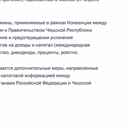
сть, Горки
рмины, применяемые в рамках Конвенции между
абаровского края Виктором
и и Правительством Чешской Республики
1
ния и предотвращении уклонения
гов на доходы и капитал (международная
сть, Горки
тво, дивиденды, проценты, роялти).
ваются дополнительные меры, направленные
дателя Российского
 налоговой информацией между
ов угольной
ганами Российской Федерации и Чешской
 членом Общественной