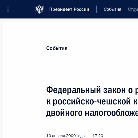
Президент России
События
Стру
Президент
Администрация
Государст
Новости
Стенограммы
Поездки
Те
События
Показа
Федеральный закон о 
к российско-чешской 
14 апреля 2009 года, вторник
двойного налогооблож
Встреча с экспертами Института с
14 апреля 2009 года, 17:00
Москва
10 апреля 2009 года
17:20