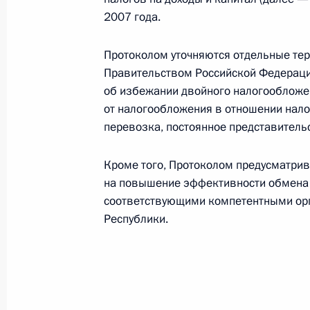
13 апреля 2009 года, 16:00
Московская обла
2007 года.
Протоколом уточняются отдельные те
Рабочая встреча с губернатором Х
Правительством Российской Федераци
Ишаевым
об избежании двойного налогообложе
от налогообложения в отношении нало
13 апреля 2009 года, 14:30
Московская обла
перевозка, постоянное представительс
Кроме того, Протоколом предусматри
Дмитрий Медведев утвердил предсе
на повышение эффективности обмена
независимого профсоюза работник
соответствующими компетентными ор
промышленности Ивана Мохначука
Республики.
палаты Российской Федерации
13 апреля 2009 года, 11:10