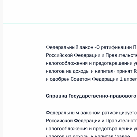
Совещание по вопросам развития 
14 апреля 2009 года, 15:00
Московская обла
Федеральный закон «О ратификации П
13 апреля 2009 года, понедельник
Российской Федерации и Правительст
налогообложения и предотвращении у
Дмитрий Медведев встретился с пр
налогов на доходы и капитал» принят 
промышленников и предпринимате
и одобрен Советом Федерации 1 апрел
Шохиным
13 апреля 2009 года, 19:50
Справка Государственно-правового
Федеральным законом ратифицируетс
Российской Федерации и Правительст
Встреча с президентом Российско
налогообложения и предотвращении у
и предпринимателей Александром
налогов на доходы и капитал (далее —