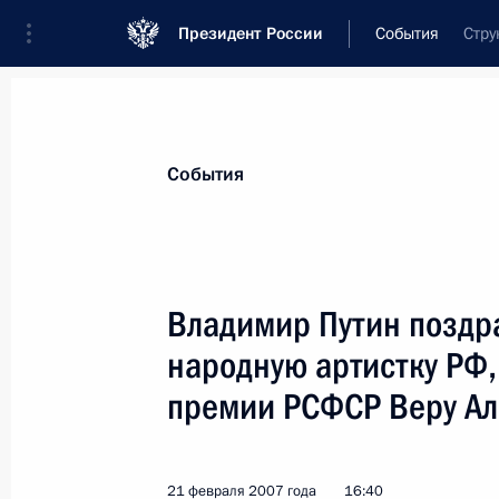
Президент России
События
Стру
Президент
Администрация
Государст
Новости
Стенограммы
Поездки
Те
События
Показа
Владимир Путин поздра
народную артистку РФ,
Владимир Путин направил приветст
заседания Совета по железнодорож
премии РСФСР Веру Ал
участников СНГ
22 февраля 2007 года, 15:00
21 февраля 2007 года
16:40