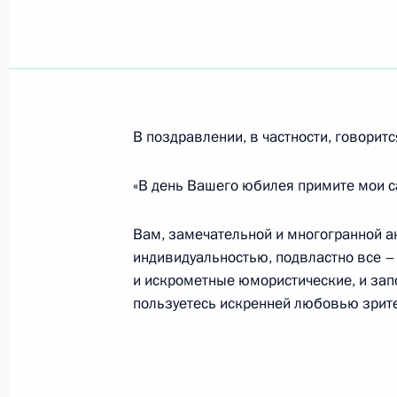
Президент вручил в Кремле госуда
выдающимся гражданам России
22 февраля 2007 года, 14:30
Екатеринински
В поздравлении, в частности, говоритс
«В день Вашего юбилея примите мои 
Состоялся телефонный разговор В
с Президентом Киргизии Курманб
Вам, замечательной и многогранной а
22 февраля 2007 года, 14:00
индивидуальностью, подвластно все –
и искрометные юмористические, и зап
пользуетесь искренней любовью зрите
Состоялся телефонный разговор В
с Президентом Казахстана Нурсул
22 февраля 2007 года, 13:30