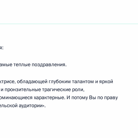
рственные награды
7
й Зал
я:
самые теплые поздравления.
ладимира Путина
еком Бакиевым
ктрисе, обладающей глубоким талантом и яркой
 и пронзительные трагические роли,
оминающиеся характерные. И потому Вы по праву
льской аудитории».
ладимира Путина
таном Назарбаевым