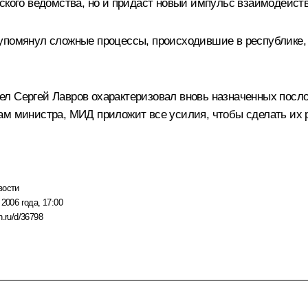
ского ведомства, но и придаст новый импульс взаимодейст
 упомянул сложные процессы, происходившие в республике,
л Сергей Лавров охарактеризовал вновь назначенных посло
ам министра, МИД приложит все усилия, чтобы сделать их
вости
 2006 года, 17:00
n.ru/d/36798