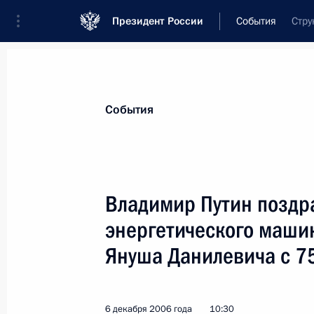
Президент России
События
Стру
Президент
Администрация
Государст
Новости
Стенограммы
Поездки
Те
События
Показа
Владимир Путин поздра
энергетического маши
Владимир Путин поздравил актера 
Вельяминова с 80-летием
Януша Данилевича с 7
7 декабря 2006 года, 15:00
6 декабря 2006 года
10:30