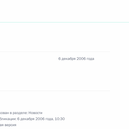
Геннадием Зюгановым
1
жение об объявлении
ики Адыгея Хазрету Совмену
6 декабря 2006 года
онов, изменяющих количество
 в ряде регионов
ован в разделе:
Новости
бликации:
6 декабря 2006 года, 10:30
ая версия