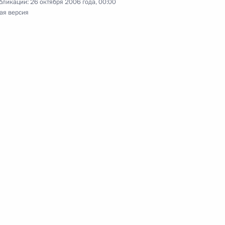
бликации:
26 октября 2006 года, 00:00
ая версия
водителями зарубежных
1
х участие в первичном
нефть»
 по экономическим вопросам
1