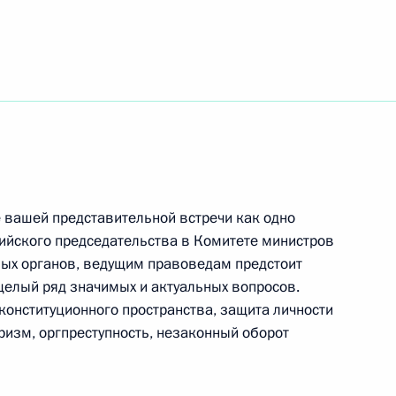
е
тиста СССР, педагога-
го Большого театра России,
го музыкального театра
ировича-Данченко Михаила
 вашей представительной встречи как одно
ийского председательства в Комитете министров
ных органов, ведущим правоведам предстоит
целый ряд значимых и актуальных вопросов.
иков автомобильного
конституционного пространства, защита личности
раздником
оризм, оргпреступность, незаконный оборот