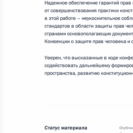
Надежное обеспечение гарантий прав 
от совершенствования практики конст
28 октября 2006 года, суббота
в этой работе – неукоснительное соб
Владимир Путин провел совещание
стандартов в области защиты прав че
Совета Безопасности
странами основополагающих документ
Конвенции о защите прав человека и 
28 октября 2006 года, 16:20
Москва
Уверен, что высказанные в ходе конф
содействовать дальнейшему формиро
Владимир Путин наградил орденом 
пространства, развитию конституционн
Отечеством» IV степени Андрея Кос
Банка внешней торговли
28 октября 2006 года, 00:00
Владимир Путин поздравил режисс
Статус материала
Опублик
летием