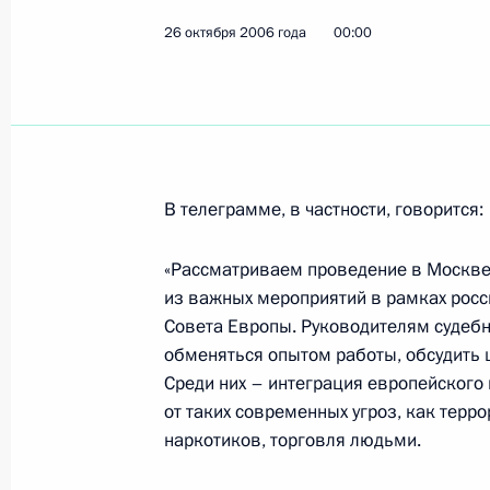
26 октября 2006 года
00:00
29 октября 2006 года, воскресень
Президент поздравил народного ар
репетитора Главного академическо
главного балетмейстера Московско
им.К.С.Станиславского и В.И.Нем
В телеграмме, в частности, говорится:
Лавровского с 65-летием
«Рассматриваем проведение в Москве
29 октября 2006 года, 00:00
из важных мероприятий в рамках росс
Совета Европы. Руководителям судеб
обменяться опытом работы, обсудить 
Владимир Путин поздравил работн
Среди них – интеграция европейского 
транспорта с профессиональным п
от таких современных угроз, как терр
29 октября 2006 года, 00:00
наркотиков, торговля людьми.