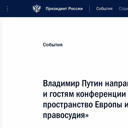
Президент России
События
Стру
Президент
Администрация
Государст
Новости
Стенограммы
Поездки
Те
События
Показа
Владимир Путин напра
и гостям конференции
Владимир Путин направил приветст
участникам и гостям XXVIII Междун
пространство Европы и
современной музыки «Московская 
правосудия»
30 октября 2006 года, 00:00