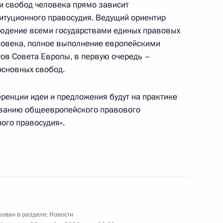
и свобод человека прямо зависит
итуционного правосудия. Ведущий ориентир
людение всеми государствами единых правовых
 с постоянными членами
ловека, полное выполнение европейскими
1
ов Совета Европы, в первую очередь –
основных свобод.
еренции идеи и предложения будут на практике
ванию общеевропейского правового
«За заслуги перед
ого правосудия».
тина – президента правления
ера Романа Виктюка с 70-
ован в разделе:
Новости