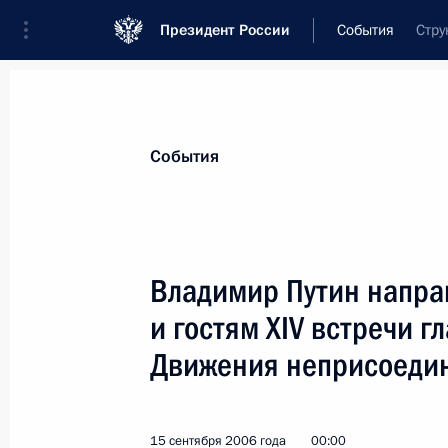
Президент России
События
Стру
Президент
Администрация
Государст
Новости
Стенограммы
Поездки
Те
События
Показа
Владимир Путин напра
и гостям XIV встречи г
17 сентября 2006 года, воскресен
Движения неприсоеди
Владимир Путин встретился с руко
«большой восьмерки»
17 сентября 2006 года, 14:00
Сочи
15 сентября 2006 года
00:00