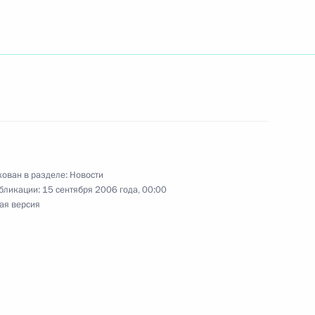
дарственным секретарем
1
елоруссии Павлом Бородиным
 Ручей
ован в разделе:
Новости
нных мастеров спорта СССР,
бликации:
15 сентября 2006 года, 00:00
ая версия
тных чемпионов мира
 50-летним юбилеем