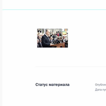
Владимир Путин поздравил коллект
академического Малого театра Рос
основания театра
4 сентября 2006 года, 00:00
Строительство нефтепровода Бурга
поставок российской нефти на мир
4 сентября 2006 года, 00:00
Статус материала
Опублик
Дата пу
Владимир Путин поздравил с 75-ле
Ухналева, автора рисунка Государс
Федерации