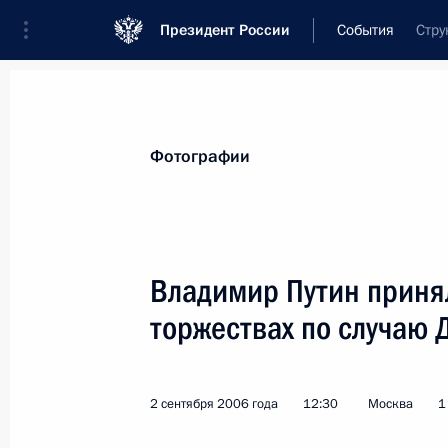
Президент России
События
Стру
Президент
Администрация
Государст
Новости
Стенограммы
Поездки
Те
Фотографии
Показа
Владимир Путин приня
торжествах по случаю 
Владимир Путин поздравил коллек
машиностроительного завода «Вымп
создания предприятия
2 сентября 2006 года
12:30
Москва
1
4 сентября 2006 года, 00:00