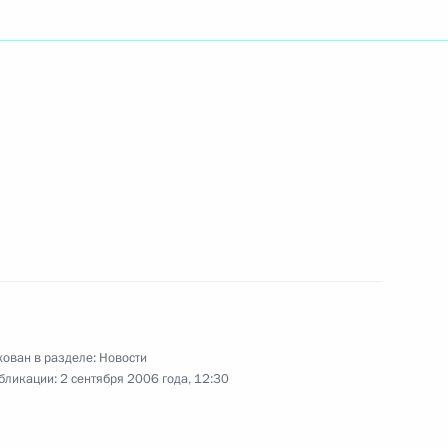
ив Государственного
сии с 250-летием со дня
с–Александруполис для
1
овые рынки будет ускорено
ован в разделе:
Новости
бликации:
2 сентября 2006 года, 12:30
тием художника Евгения
твенного герба Российской