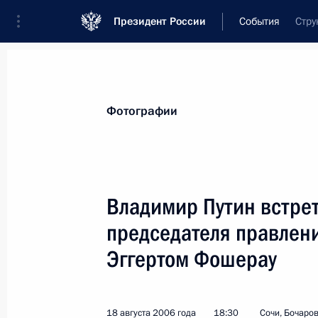
Президент России
События
Стру
Президент
Администрация
Государст
Новости
Стенограммы
Поездки
Те
Фотографии
Показа
Владимир Путин встрет
председателя правлен
Президент подписал Указ «О внесе
о выборах депутатов Законодатель
Эггертом Фошерау
края первого созыва, утвержденно
Российской Федерации от 19 апре
18 августа 2006 года
18:30
Сочи, Бочаро
22 августа 2006 года, 00:00