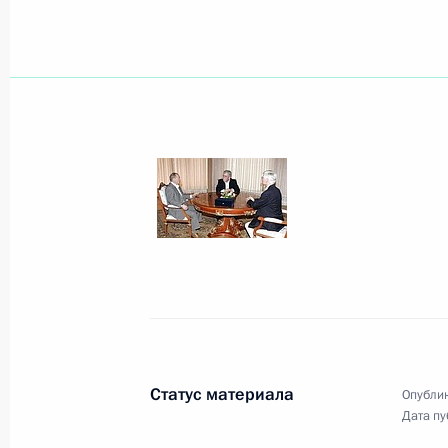
Президент получает подробную ин
самолета «Ту-154» «Пулковских ав
Анапа–Санкт-Петербург
22 августа 2006 года, 00:00
Владимир Путин поздравил жителей
основания республики
22 августа 2006 года, 00:00
Статус материала
Опублик
Дата пу
Владимир Путин поздравил писател
Калинина с юбилеем