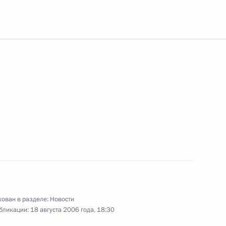
формацию о катастрофе
иалиний», выполнявшего рейс
 Коми с 85-летием со дня
ован в разделе:
Новости
бликации:
18 августа 2006 года, 18:30
я и публициста Анатолия