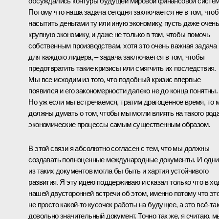
обсуждались контуры будущей мировой финансовой систе
Потому что наша задача сегодня заключается не в том, что
насытить деньгами ту или иную экономику, пусть даже очен
крупную экономику, и даже не только в том, чтобы помочь
собственным производствам, хотя это очень важная задача
для каждого лидера, – задача заключается в том, чтобы
предотвратить такие кризисы или смягчить их последствия.
Мы все исходим из того, что подобный кризис впервые
появился и его закономерности далеко не до конца понятны.
Но уж если мы встречаемся, тратим драгоценное время, то 
должны думать о том, чтобы мы могли влиять на такого род
экономические процессы самым существенным образом.
В этой связи я абсолютно согласен с тем, что мы должны
создавать полноценные международные документы. И одн
из таких документов могла бы быть и хартия устойчивого
развития. Я эту идею поддерживаю и сказал только что в хо
нашей двусторонней встречи об этом, именно потому что эт
не просто какой‑то кусочек работы на будущее, а это всё‑та
довольно значительный документ. Точно так же, я считаю, м