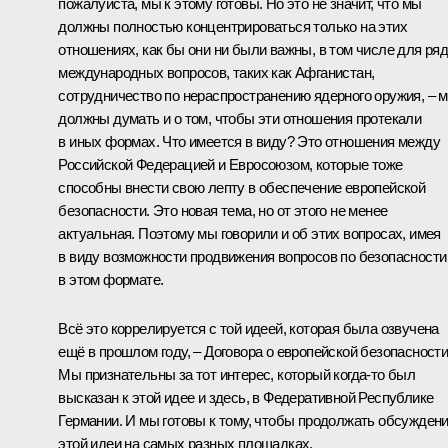
пожалуйста, мы к этому готовы. Но это не значит, что мы
должны полностью концентрироваться только на этих
отношениях, как бы они ни были важны, в том числе для ря
международных вопросов, таких как Афганистан,
сотрудничество по нераспространению ядерного оружия, – 
должны думать и о том, чтобы эти отношения протекали
в иных формах. Что имеется в виду? Это отношения между
Российской Федерацией и Евросоюзом, которые тоже
способны внести свою лепту в обеспечение европейской
безопасности. Это новая тема, но от этого не менее
актуальная. Поэтому мы говорили и об этих вопросах, имея
в виду возможности продвижения вопросов по безопасности
в этом формате.
Всё это коррелируется с той идеей, которая была озвучена
ещё в прошлом году, – Договора о европейской безопасности
Мы признательны за тот интерес, который когда‑то был
высказан к этой идее и здесь, в Федеративной Республике
Германии. И мы готовы к тому, чтобы продолжать обсужден
этой идеи на самых разных площадках.