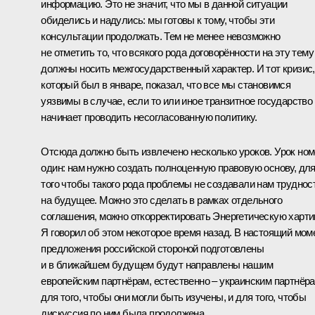
информацию. Это не значит, что мы в данной ситуации
обиделись и надулись: мы готовы к тому, чтобы эти
консультации продолжать. Тем не менее невозможно
не отметить то, что всякого рода договорённости на эту тему
должны носить межгосударственный характер. И тот кризис,
который был в январе, показал, что все мы становимся
уязвимы в случае, если то или иное транзитное государство
начинает проводить несогласованную политику.
Отсюда должно быть извлечено несколько уроков. Урок но
один: нам нужно создать полноценную правовую основу, дл
того чтобы такого рода проблемы не создавали нам труднос
на будущее. Можно это сделать в рамках отдельного
соглашения, можно откорректировать Энергетическую харти
Я говорил об этом некоторое время назад. В настоящий мом
предложения российской стороной подготовлены
и в ближайшем будущем будут направлены нашим
европейским партнёрам, естественно – украинским партнёр
для того, чтобы они могли быть изучены, и для того, чтобы
дискуссия по ним была продолжена.