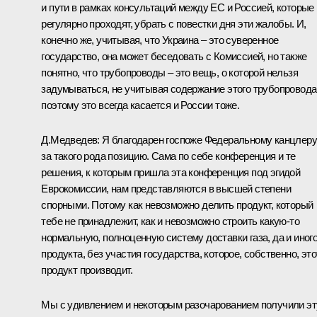
и пути в рамках консультаций между ЕС и Россией, которые
регулярно проходят, убрать с повестки дня эти жалобы. И,
конечно же, учитывая, что Украина – это суверенное
государство, она может беседовать с Комиссией, но также
понятно, что трубопроводы – это вещь, о которой нельзя
задумываться, не учитывая содержание этого трубопровода
поэтому это всегда касается и России тоже.
Д.Медведев: Я благодарен госпоже Федеральному канцлеру
за такого рода позицию. Сама по себе конференция и те
решения, к которым пришла эта конференция под эгидой
Еврокомиссии, нам представляются в высшей степени
спорными. Потому как невозможно делить продукт, который
тебе не принадлежит, как и невозможно строить какую‑то
нормальную, полноценную систему доставки газа, да и иног
продукта, без участия государства, которое, собственно, это
продукт производит.
Мы с удивлением и некоторым разочарованием получили эт