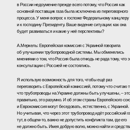
в России недоумение прежде всего потому, что Россия как
основной поставщик газа была исключена из переговорного
процесса. У меня вопрос к госпоже Федеральному канцлеру
и к господину Президенту. Ваше видение ситуации: как она
будет развиваться и какие у неё перспективы?
А.Меркель: Европейская комиссия с Украиной говорила
об улучшении трубопроводной системы. Мы обменялись
мнениями о том, что Россия была отнюдь не рада тому, что э
консультации с Россией не состоялись.
Я использую возможность для того, чтобы ещё раз
переговорить с Европейской комиссией, потому что считаю т
что трубопроводы на Украине должны быть улучшены, – эт
правильно, это разумно. И об этом страны Европейского со
и Еврокомиссия могут беседовать, естественно, с Украиной.
Но учитывая, что через этот трубопровод идёт российский га
тут, в общем‑то, важно не допустить конфликта там, где его
не должно быть. Имея добрую волю, можно найти и средств