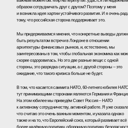
важным моментом. Мир на перепутье: удастся ли надёжным
образом сотрудничать друг с другом? Поэтому у меня
и возникла идея хартии устойчивого развития. И я очень рад
тому, что российская сторона поддерживает это.
Мы придерживаемся мнения, что конкретные выводы долж
быть результатом встречи в Лондоне в отношении
архитектуры финансовых рынков, и, естественно, мы
заинтересованы в том, чтобы глобальная экономика как мо
скорее оздоровилась. Но это две разные вещи: с одной
стороны, это разрядка ситуации, а с другой стороны – это
ожидание, что такого кризиса больше не будет.
В том, что касается саммита НАТО, 60-летнего юбилея НАТО
тут принимающими сторонами являются Германия и Франци
На этом юбилее мы приведём Совет Россия – НАТО
к активному сотрудничеству, активной работе. Я уже сказала
что считаю это очень важным моментом, и указала однако
также и на то, что Европейский союз, который развивает всё
более надёжную политику, оборонную политику безопасност