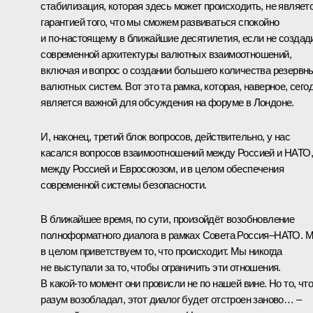
стабилизация, которая здесь может происходить, не являет
гарантией того, что мы сможем развиваться спокойно
и по‑настоящему в ближайшие десятилетия, если не создад
современной архитектуры валютных взаимоотношений,
включая и вопрос о создании большего количества резервн
валютных систем. Вот это та рамка, которая, наверное, сего
является важной для обсуждения на форуме в Лондоне.
И, наконец, третий блок вопросов, действительно, у нас
касался вопросов взаимоотношений между Россией и НАТО,
между Россией и Евросоюзом, и в целом обеспечения
современной системы безопасности.
В ближайшее время, по сути, произойдёт возобновление
полноформатного диалога в рамках Совета Россия–НАТО. 
в целом приветствуем то, что происходит. Мы никогда
не выступали за то, чтобы ограничить эти отношения.
В какой‑то момент они провисли не по нашей вине. Но то, что
разум возобладал, этот диалог будет отстроен заново… –