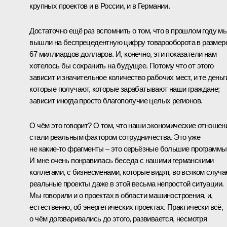
крупных проектов и в России, и в Германии.
Достаточно ещё раз вспомнить о том, что в прошлом году м
вышли на беспрецедентную цифру товарооборота в размер
67 миллиардов долларов. И, конечно, эти показатели нам
хотелось бы сохранить на будущее. Потому что от этого
зависит и значительное количество рабочих мест, и те деньг
которые получают, которые зарабатывают наши граждане;
зависит иногда просто благополучие целых регионов.
О чём это говорит? О том, что наши экономические отношен
стали реальным фактором сотрудничества. Это уже
не какие‑то фрагменты – это серьёзные большие программы
И мне очень понравилась беседа с нашими германскими
коллегами, с бизнесменами, которые видят, во всяком случа
реальные проекты даже в этой весьма непростой ситуации.
Мы говорили и о проектах в области машиностроения, и,
естественно, об энергетических проектах. Практически всё,
о чём договаривались до этого, развивается, несмотря