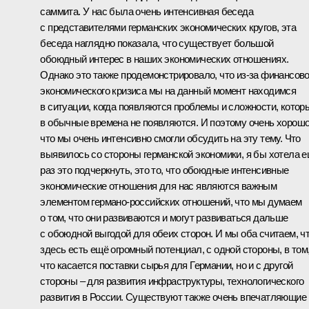
саммита. У нас была очень интенсивная беседа
с представителями германских экономических кругов, эта
беседа наглядно показала, что существует большой
обоюдный интерес в наших экономических отношениях.
Однако это также продемонстрировало, что из‑за финансово
экономического кризиса мы на данный момент находимся
в ситуации, когда появляются проблемы и сложности, котор
в обычные времена не появляются. И поэтому очень хорошо
что мы очень интенсивно смогли обсудить на эту тему. Что
выявилось со стороны германской экономики, я бы хотела 
раз это подчеркнуть, это то, что обоюдные интенсивные
экономические отношения для нас являются важным
элементом германо-российских отношений, что мы думаем
о том, что они развиваются и могут развиваться дальше
с обоюдной выгодой для обеих сторон. И мы оба считаем, ч
здесь есть ещё огромный потенциал, с одной стороны, в том
что касается поставки сырья для Германии, но и с другой
стороны – для развития инфраструктуры, технологического
развития в России. Существуют также очень впечатляющие