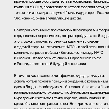
примеры хорошего сотрудничества и кооперации. Например,
компания «Э.ОН», представители которой говорили о том, чт
только они инвестировали уже 4,4 миллиарда евро в Россию
Это, конечно, очень впечатляющие цифры.
Во второй части наших политических переговоров мы говор
о двух важных мероприятиях, которые пройдут на этой неде
это, с одной стороны, встреча «двадцатки» в Лондоне,
а с другой стороны – это саммит НАТО и в этой связи полны
комплекс вопросов в области безопасности между НАТО
и Россией. Это вопросы отношения Европейского союза
и России, а также нашей будущей кооперации.
В том, что касается встречи в формате «двадцатки», у нас
довольно‑таки похожие позиции и ожидания, с которыми мы
едем в Лондон. Необходимо, чтобы стало чётко ясно и было
наглядно продемонстрировано, что финансовая архитектура
мира должна измениться таким образом, чтобы подобный
кризис больше повториться не мог. Этот кризис является оч