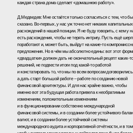
каждая страна дома сделает «домашнюю работу».
Д.Медведев: Мне остаётся только согласиться с тем, что б
сказано. Во‑первых, у нас уж точно нет никаких капитальных
расхождений в нашей позиции. Я не буду говорить, с кем у н
есть расхождения, чтобы не терять интригу. Пусть ещё шер
поработают и, может быть, выйдут на какие‑то компромисс
предложения. Но в чём мы абсолютно едины: вот этот форм
«двадцатки» должен дать не окончательный рецепт каких‑т
решений, не подвести итоги под какой‑то работой
и констатировать то, что мы по всем вопросам договорились
а дать старт большой работе – работе по созданию новой
финансовой архитектуры. И для нас крайне важно, чтобы
именно вот эта будущая работа привела к необратимым
изменениям, положительным изменениям
и в функционировании собственно международной
финансовой системы, и в создании более устойчивого бала
валют, и в создании более устойчивой системы
международного аудита и корпоративной отчётности, и в том