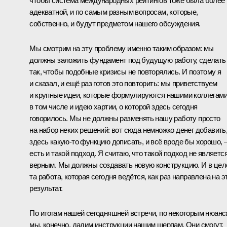
чтобы система международных рейтингов тоже была более
адекватной, и по самым разным вопросам, которые,
собственно, и будут предметом нашего обсуждения.
Мы смотрим на эту проблему именно таким образом: мы
должны заложить фундамент под будущую работу, сделать
так, чтобы подобные кризисы не повторялись. И поэтому я
и сказал, и ещё раз готов это повторить: мы приветствуем
и крупные идеи, которые формулируются нашими коллегами
в том числе и идею хартии, о которой здесь сегодня
говорилось. Мы не должны разменять нашу работу просто
на набор неких решений: вот сюда немножко денег добавить
здесь какую‑то функцию дописать, и всё вроде бы хорошо, 
есть и такой подход. Я считаю, что такой подход не являетс
верным. Мы должны создавать новую конструкцию. И в це
та работа, которая сегодня ведётся, как раз направлена на э
результат.
По итогам нашей сегодняшней встречи, по некоторым нюан
мы, конечно, дадим инструкции нашим шерпам. Они смогут,