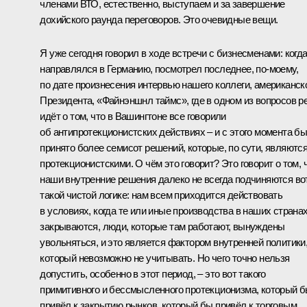
членами ВТО, естественно, выступаем и за завершение
дохийского раунда переговоров. Это очевидные вещи.
Я уже сегодня говорил в ходе встречи с бизнесменами: когда
направлялся в Германию, посмотрел последнее, по‑моему,
по дате произнесения интервью нашего коллеги, американск
Президента, «Файнэншнл таймс», где в одном из вопросов р
идёт о том, что в Вашингтоне все говорили
об антипротекционистских действиях – и с этого момента б
принято более семисот решений, которые, по сути, являютс
протекционистскими. О чём это говорит? Это говорит о том, 
наши внутренние решения далеко не всегда подчиняются во
такой чистой логике: нам всем приходится действовать
в условиях, когда те или иные производства в наших страна
закрываются, люди, которые там работают, вынуждены
увольняться, и это является фактором внутренней политики
который невозможно не учитывать. Но чего точно нельзя
допустить, особенно в этот период, – это вот такого
примитивного и бессмысленного протекционизма, который 
привёл к закрытию рынков, который бы привёл к торговым