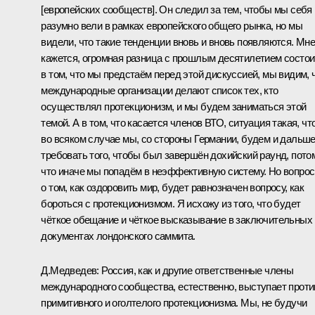
[европейских сообществ]. Он следил за тем, чтобы мы себя
разумно вели в рамках европейского общего рынка, но мы
видели, что такие тенденции вновь и вновь появляются. Мн
кажется, огромная разница с прошлым десятилетием состои
в том, что мы предстаём перед этой дискуссией, мы видим, 
международные организации делают список тех, кто
осуществлял протекционизм, и мы будем заниматься этой
темой. А в том, что касается членов ВТО, ситуация такая, чт
во всяком случае мы, со стороны Германии, будем и дальш
требовать того, чтобы был завершён дохийский раунд, пото
что иначе мы попадём в неэффективную систему. Но вопрос
о том, как оздоровить мир, будет равнозначен вопросу, как
бороться с протекционизмом. Я исхожу из того, что будет
чёткое обещание и чёткое высказывание в заключительных
документах лондонского саммита.
Д.Медведев: Россия, как и другие ответственные члены
международного сообщества, естественно, выступает проти
примитивного и оголтелого протекционизма. Мы, не будучи