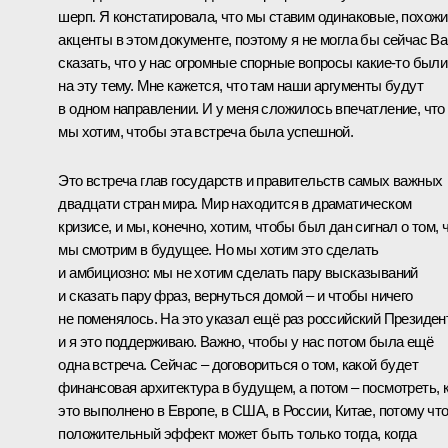
шерп. Я констатировала, что мы ставим одинаковые, похож
акценты в этом документе, поэтому я не могла бы сейчас В
сказать, что у нас огромные спорные вопросы какие‑то были
на эту тему. Мне кажется, что там наши аргументы будут
в одном направлении. И у меня сложилось впечатление, что
мы хотим, чтобы эта встреча была успешной.
Это встреча глав государств и правительств самых важных
двадцати стран мира. Мир находится в драматическом
кризисе, и мы, конечно, хотим, чтобы был дан сигнал о том, 
мы смотрим в будущее. Но мы хотим это сделать
и амбициозно: мы не хотим сделать пару высказываний
и сказать пару фраз, вернуться домой – и чтобы ничего
не поменялось. На это указал ещё раз российский Президент
и я это поддерживаю. Важно, чтобы у нас потом была ещё
одна встреча. Сейчас – договориться о том, какой будет
финансовая архитектура в будущем, а потом – посмотреть, 
это выполнено в Европе, в США, в России, Китае, потому чт
положительный эффект может быть только тогда, когда