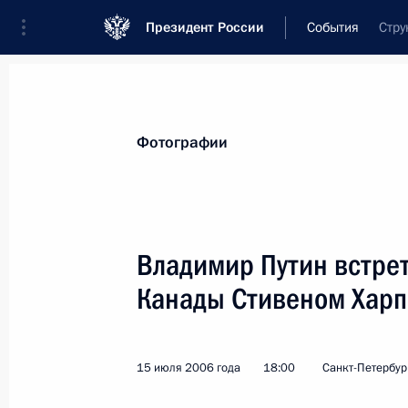
Президент России
События
Стру
Президент
Администрация
Государст
Новости
Стенограммы
Поездки
Те
Фотографии
Показа
Владимир Путин встре
Канады Стивеном Хар
Владимир Путин провел брифинг в
в Стрельне
17 июля 2006 года, 00:20
Санкт-Петербург,
15 июля 2006 года
18:00
Санкт-Петербур