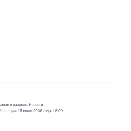
, академика, врача-
 кардиологии Алексея
необходимым обеспечить
1
рыночным ценам
ован в разделе:
Новости
бликации:
15 июля 2006 года, 18:00
большой восьмерки» принят