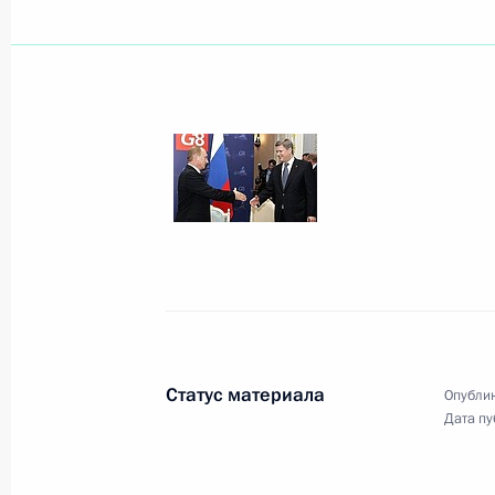
Владимир Путин поздравил ученого
специалиста в области неотложной
Голикова с 85-летием
17 июля 2006 года, 00:00
16 июля 2006 года, воскресенье
Лидеры «Группы восьми» считают 
надежность энергоснабжения по 
16 июля 2006 года, 21:19
Статус материала
Опублик
Дата пу
Во второй день работы саммита «
ряд документов