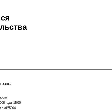
лся
ельства
тране.
вости
006 года, 15:00
n.ru/d/35904