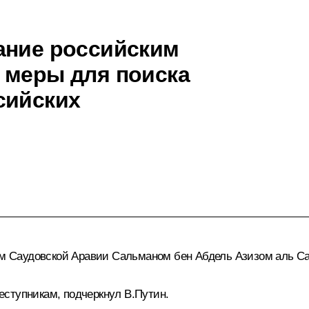
ание российским
 меры для поиска
сийских
цем Саудовской Аравии Сальманом бен Абдель Азизом аль С
ступникам, подчеркнул В.Путин.