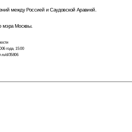
ений между Россией и Саудовской Аравией.
ю мэра Москвы.
вости
006 года, 15:00
n.ru/d/35806