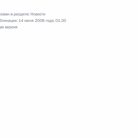
ован в разделе:
Новости
бликации:
14 июня 2006 года, 01:30
ая версия
ладимир Путин и Тарья
1
овационные достижения»
идентом Финляндии Тарьей
1
ьер-министром Латвии
1