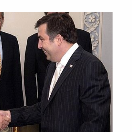
нхайской организации
2
 с представителями Делового
идентом Грузии Михаилом
2
ра и кино Елену Сафонову