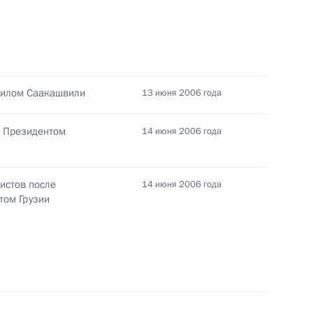
одством издательства
1
аилом Саакашвили
13 июня 2006 года
с Президентом
14 июня 2006 года
водителями иностранных
истов после
14 июня 2006 года
том Грузии
ония вручения премии
2