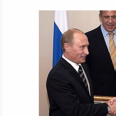
14 июня 2006 года, среда
Главы государств – участников Ша
сотрудничества (ШОС) встретились
совета организации
14 июня 2006 года, 15:30
Шанхай
Владимир Путин встретился с През
Саакашвили
14 июня 2006 года, 01:30
Санкт-Петербург
Президент поздравил актрису теат
с юбилеем