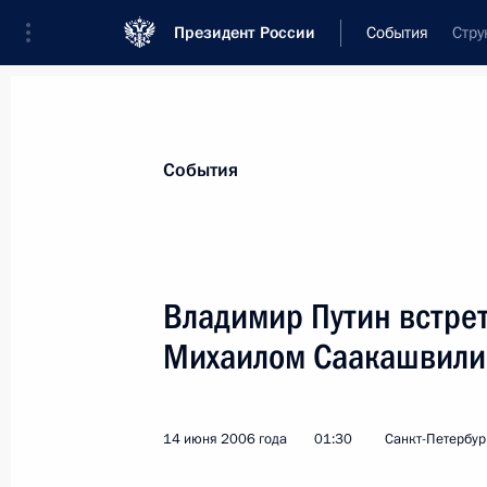
Президент России
События
Стру
Президент
Администрация
Государст
Новости
Стенограммы
Поездки
Те
События
Показа
Владимир Путин встрет
Михаилом Саакашвили
Владимир Путин поздравил актера
театра сатиры Михаила Державина
15 июня 2006 года, 00:00
14 июня 2006 года
01:30
Санкт-Петербур