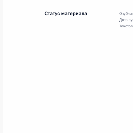
13 июня 2006 года, 19:00
Статус материала
Опублик
Дата пу
Текстов
Президенты России и Финляндии В
Халонен осмотрели выставки «Инн
и «Новые технологии в ТЭК»
13 июня 2006 года, 17:30
Санкт-Петербург
Владимир Путин встретился с През
Халонен
13 июня 2006 года, 15:10
Санкт-Петербург
Владимир Путин встретился с Прем