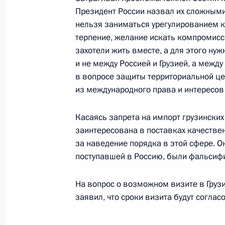
Президент России назвал их сложными
Владимир Путин направил приветст
нельзя заниматься урегулированием 
учредительной конференции Ассоц
терпение, желание искать компромисс
14 июня 2006 года, 00:00
захотели жить вместе, а для этого н
и не между Россией и Грузией, а межд
в вопросе защиты территориальной це
из международного права и интересов 
13 июня 2006 года, вторник
Владимир Путин встретился с пред
Касаясь запрета на импорт грузинских 
компании «Дженерал моторс» Рич
заинтересована в поставках качестве
за наведение порядка в этой сфере. О
13 июня 2006 года, 21:30
Санкт-Петербург
поступавшей в Россию, были фальсиф
На вопрос о возможном визите в Грузи
Владимир Путин встретился с гла
заявил, что сроки визита будут согла
компании «Ниссан мотор» Карлосо
13 июня 2006 года, 21:15
Санкт-Петербург