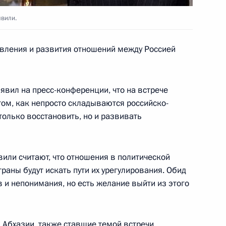
вили.
овления и развития отношений между Россией
ера Александра Сокурова
явил на пресс-конференции, что на встрече
том, как непросто складываются российско-
 только восстановить, но и развивать
награждении
ийской Федерации членов
вили считают, что отношения в политической
а «Профессиональный
аны будут искать пути их урегулирования. Обид
ква»
в и непонимания, но есть желание выйти из этого
Абхазии, также ставшие темой встречи,