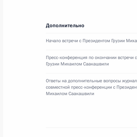
Владимир Путин встретился с руков
Дополнительно
«Форбс»
Начало встречи с Президентом Грузии Мих
13 июня 2006 года, 20:35
Санкт-Петербург
Пресс-конференция по окончании встречи 
Грузии Михаилом Саакашвили
Владимир Путин встретился с руко
компаний
Ответы на дополнительные вопросы журнал
совместной пресс-конференции с Президен
13 июня 2006 года, 19:45
Санкт-Петербург
Михаилом Саакашвили
В Санкт-Петербурге прошла церем
«Глобальная энергия»