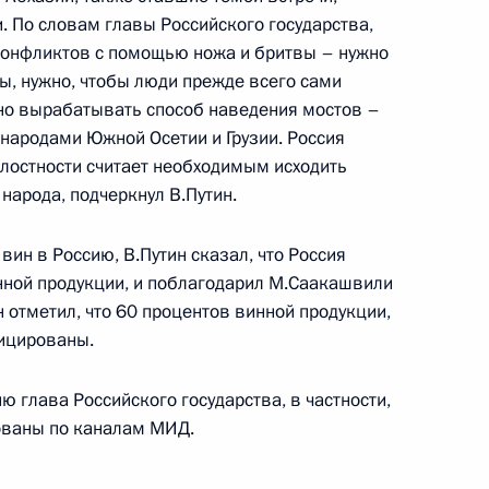
. По словам главы Российского государства,
вие участникам и гостям
конфликтов с помощью ножа и бритвы – нужно
иации аграрных журналистов
ы, нужно, чтобы люди прежде всего сами
ужно вырабатывать способ наведения мостов –
у народами Южной Осетии и Грузии. Россия
лостности считает необходимым исходить
народа, подчеркнул В.Путин.
седателем совета директоров
1
вин в Россию, В.Путин сказал, что Россия
ардом Вагонером
нной продукции, и поблагодарил М.Саакашвили
н отметил, что 60 процентов винной продукции,
ицированы.
ю глава Российского государства, в частности,
вным управляющим директором
1
сованы по каналам МИД.
м Гоном