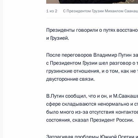
14 июня 2006 года, 00:00
1 из 2
C Президентом Грузии Михаилом Саакаш
Президенты говорили о путях восстан
Владимир Путин поздравил режисс
и Грузией.
с 55-летием
После переговоров Владимир Путин за
14 июня 2006 года, 00:00
с Президентом Грузии шел разговор о 
грузинские отношения, и о том, как не
двусторонние связи.
Владимир Путин подписал Указ «О 
государственными наградами Росс
В.Путин сообщил, что и он, и М.Саакаш
закрытого акционерного обществ
сфере складываются ненормально и стр
футбольный клуб ЦСКА», город Мос
было много из‑за отсутствия контакто
14 июня 2006 года, 00:00
состояния, сказал Президент России.
Затрагивая проблемы Южной Осетии и 