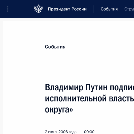
Президент России
События
Стру
Президент
Администрация
Государст
Новости
Стенограммы
Поездки
Те
События
Показа
Владимир Путин подпис
исполнительной власт
Состоялся телефонный разговор В
министром Венгрии Ференцем Дю
округа»
4 июня 2006 года, 14:00
2 июня 2006 года
00:00