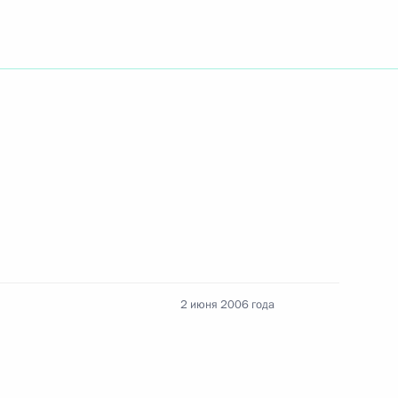
ие участникам и гостям XVII
аля «Кинотавр»
ием объявил благодарность
нического госпиталя имени
й вклад в развитие
2 июня 2006 года
 состоялся телефонный