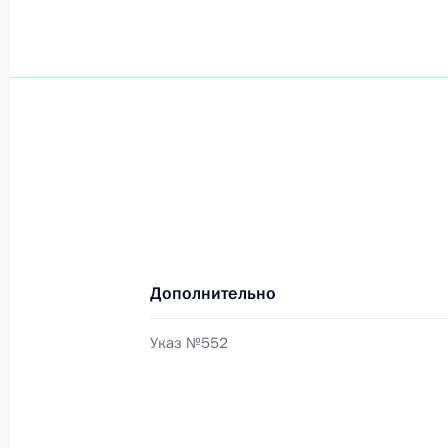
Владимир Путин направил приветств
Открытого российского кинофестив
4 июня 2006 года, 00:00
Владимир Путин своим распоряжен
коллективу Главного военного кли
академика Н.Н.Бурденко за большо
отечественной медицины
Дополнительно
4 июня 2006 года, 00:00
Указ №552
3 июня 2006 года, суббота
По инициативе грузинской стороны