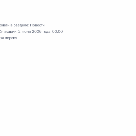
зидентом Грузии Михаилом
ован в разделе:
Новости
бликации:
2 июня 2006 года, 00:00
ая версия
 с постоянными членами
1
вие участникам и гостям
оркестров мира,