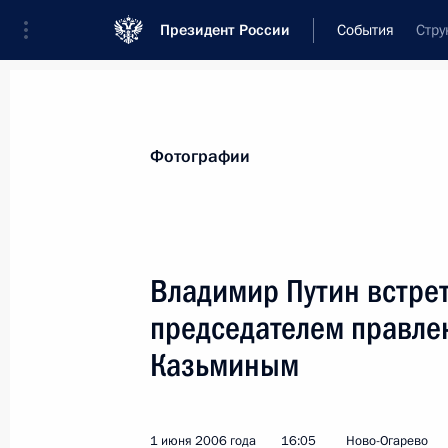
Президент России
События
Стру
Президент
Администрация
Государст
Новости
Стенограммы
Поездки
Те
Фотографии
Показа
Владимир Путин встрет
председателем правле
4 июня 2006 года, воскресенье
Казьминым
Состоялся телефонный разговор В
с Президентом Белоруссии Алекса
4 июня 2006 года, 15:00
1 июня 2006 года
16:05
Ново-Огарево