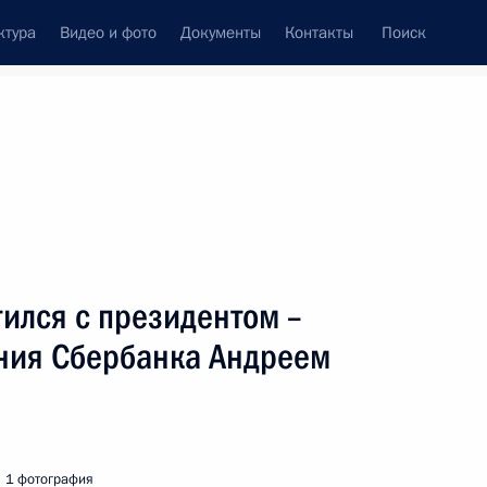
ктура
Видео и фото
Документы
Контакты
Поиск
венный Совет
Совет Безопасности
Комиссии и советы
леграммы
Сведения о Президенте
июнь, 2006
ть следующие материалы
ился с президентом –
ния Сбербанка Андреем
ладимира Путина
ндром Лукашенко
1 фотография