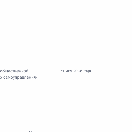
реплению его инфраструктуры
1
ственный бизнес
елем Правительства Словении
1
 общественной
31 мая 2006 года
го самоуправления»
вие делегатам и гостям
ной организации
моуправления»