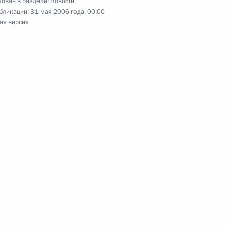
ован в разделе:
Новости
бликации:
31 мая 2006 года, 00:00
ая версия
освобождении генерал-
ргея Борисовича
нту Социалистической
у соболезнование в связи
фуна у побережья