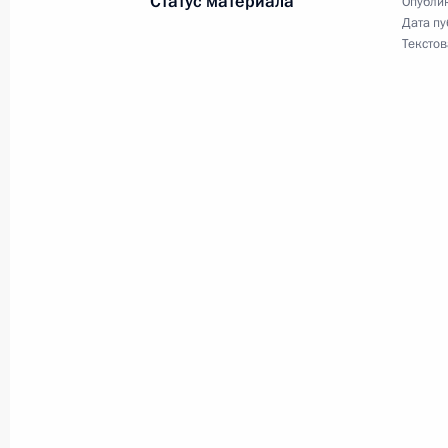
Статус материала
Опублик
31 мая 2006 года, 00:00
Дата пу
Текстов
Владимир Путин подписал Указ об 
майора милиции Шляпужникова Се
от занимаемой должности
31 мая 2006 года, 00:00
Владимир Путин направил Президе
Республики Вьетнам Чан Дык Лыонг
с трагическими последствиями тай
Центрального Вьетнама
31 мая 2006 года, 00:00