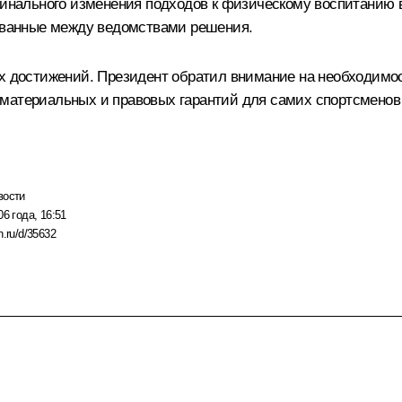
динального изменения подходов к физическому воспитанию в
сованные между ведомствами решения.
их достижений. Президент обратил внимание на необходимо
материальных и правовых гарантий для самих спортсменов 
вости
06 года, 16:51
n.ru/d/35632