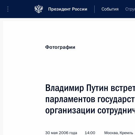
Президент России
События
Стру
Президент
Администрация
Государст
Новости
Стенограммы
Поездки
Те
Фотографии
Показа
Владимир Путин встре
парламентов государст
Президент встретился с Председат
Янезом Яншей
организации сотрудни
31 мая 2006 года, 12:50
Москва, Кремль
30 мая 2006 года
14:00
Москва, Кремль