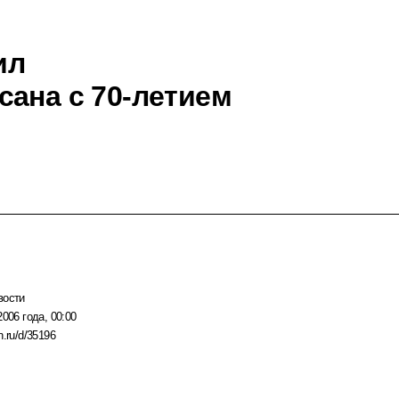
ил
сана с 70-летием
вости
2006 года, 00:00
n.ru/d/35196