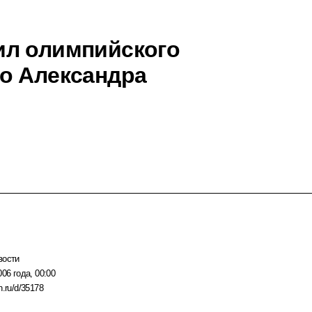
ил олимпийского
о Александра
вости
006 года, 00:00
n.ru/d/35178