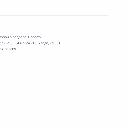
олняющим обязанности
м Ольмертом
ован в разделе:
Новости
бликации:
4 марта 2006 года, 22:50
вного комментатора
ая версия
м
ьный закон «О внесении
о закона «О государственной
йской Федерации»