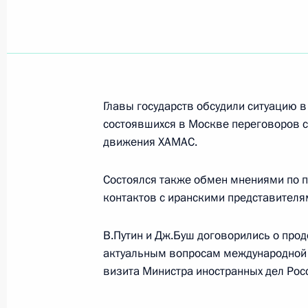
Владимир Путин поздравил академ
с 75-летием
6 марта 2006 года, 00:00
Главы государств обсудили ситуацию 
состоявшихся в Москве переговоров с
Владимир Путин подписал Указ «О 
движения ХАМАС.
в перечень стратегических предпри
акционерных обществ, утвержденн
Состоялся также обмен мнениями по п
Российской Федерации от 4 авгус
контактов с иранскими представителя
6 марта 2006 года, 00:00
В.Путин и Дж.Буш договорились о про
актуальным вопросам международной п
5 марта 2006 года, воскресенье
визита Министра иностранных дел Рос
По инициативе российской стороны