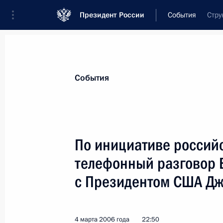
Президент России
События
Стру
Президент
Администрация
Государст
Новости
Стенограммы
Поездки
Те
События
Показа
По инициативе россий
телефонный разговор 
Владимир Путин подписал распоря
Петербургского международного э
с Президентом США Д
6 марта 2006 года, 00:00
4 марта 2006 года
22:50