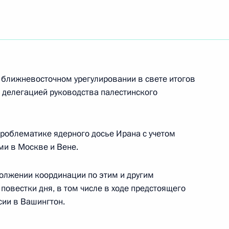
ика Александра Боровкова
в ближневосточном урегулировании в свете итогов
 делегацией руководства палестинского
внесении изменения
ятий и стратегических
ый Указом Президента
роблематике ядерного досье Ирана с учетом
та 2004 года №1009»
ми в Москве и Вене.
должении координации по этим и другим
овестки дня, в том числе в ходе предстоящего
сии в Вашингтон.
 состоялся телефонный