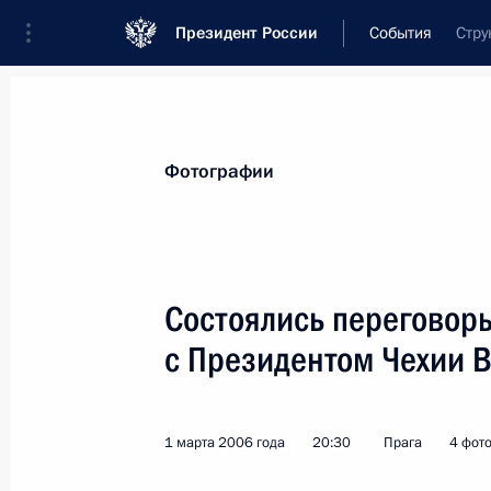
Президент России
События
Стру
Президент
Администрация
Государст
Новости
Стенограммы
Поездки
Те
Фотографии
Показа
Состоялись переговор
с Президентом Чехии 
Владимир Путин принял Михаила Го
с юбилеем, пожелал успехов и здор
3 марта 2006 года, 16:50
Ново-Огарево
1 марта 2006 года
20:30
Прага
4 фот