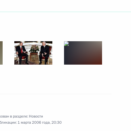
ром здравоохранения
1
 Зурабовым вопрос
м и врачам скорой помощи
стром образования и науки
1
ладимира Путина
раком
ован в разделе:
Новости
бликации:
1 марта 2006 года, 20:30