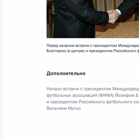
в области ядерной физики Алексан
15 января 2006 года, 00:00
Владимир Путин поздравил академ
Перед началом встречи с президентом Междунар
Блаттером (в центре) и президентом Российского 
в области микроэлектроники Камил
15 января 2006 года, 00:00
Дополнительно
Начало встречи с президентом Междунаро
Владимир Путин поздравил академ
футбольных ассоциаций (ФИФА) Йозефом Б
Николая Добрецова с 70-летием
и президентом Российского футбольного со
Виталием Мутко
15 января 2006 года, 00:00
Владимир Путин выразил соболезно