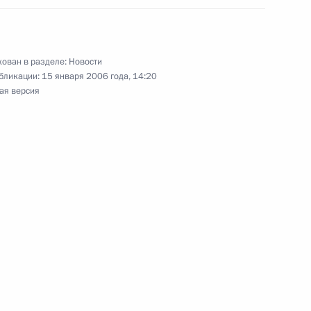
а аль-Джабера ас-Сабаха
лле ас-Салему ас-Сабаху
ован в разделе:
Новости
бликации:
15 января 2006 года, 14:20
ая версия
итора Мурада Кажлаева с 75-
ладимира Путина
 Кочаряном