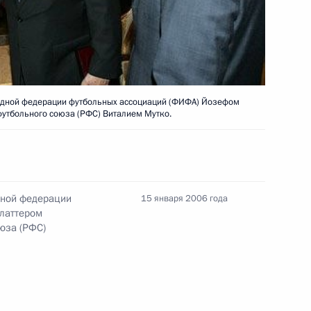
дра Скринского с 70-летием
ика РАН, специалиста
одной федерации футбольных ассоциаций (ФИФА) Йозефом
футбольного союза (РФС) Виталием Мутко.
я Валиева с 75-летием
дной федерации
15 января 2006 года
ика, вице-президента РАН
латтером
юза (РФС)
вания в связи с кончиной