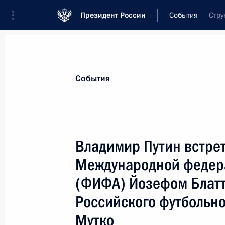
Президент России
События
Стру
Президент
Администрация
Государст
Новости
Стенограммы
Поездки
Те
События
Показа
Владимир Путин встре
Международной федер
Владимир Путин поздравил режиссе
Марианну Таврог с юбилеем
(ФИФА) Йозефом Блатт
16 января 2006 года, 00:00
Российского футбольн
Мутко